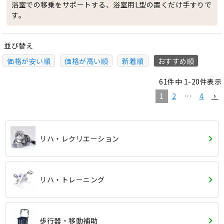
浴室での移乗をサポートする、浴室用L型の置くだけ手すりで
す。
並び替え
価格が安い順
価格が高い順
新着順
おすすめ順
61
件中
1
-
20
件表示
1
2
…
4
リハ・レクリエーション
リハ・トレーニング
歩行器・移動補助