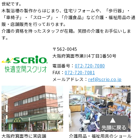
世紀です。
木製浴槽の製作からはじまり、住宅リフォームや、「歩行器」・
「車椅子」・「スロープ」・「介護食品」など介護・福祉用品の通
販・店舗販売を行っております。
介護の資格を持ったスタッフが在籍。笑顔の介護をお手伝いしま
す。
〒562-0045
大阪府箕面市瀬川4丁目1番50号
電話番号：
072-720-7080
FAX：
072-720-7081
メールアドレス：
ref@scrio.co.jp
大阪府箕面市に実店舗
介護用品・福祉用具のショール