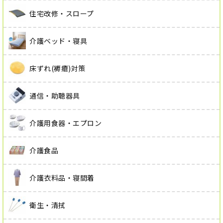
住宅改修・スロープ
介護ベッド・寝具
床ずれ(褥瘡)対策
通信・助聴器具
介護用食器・エプロン
介護食品
介護衣料品・寝間着
衛生・清拭