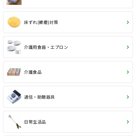
床ずれ(褥瘡)対策
介護用食器・エプロン
介護食品
通信・助聴器具
日常生活品