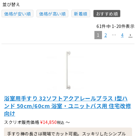
並び替え
価格が安い順
価格が高い順
新着順
おすすめ順
61
件中
1
-
20
件表示
1
2
…
4
浴室用手すり 32ソフトアクアレールプラス I型ハ
ンド 50cm/60cm 浴室・ユニットバス用 住宅改修
向け
スクリオ販売価格
¥
14,850
〜
税込
手すり棒の長さは現場でカット可能。スッキリしたシンプル