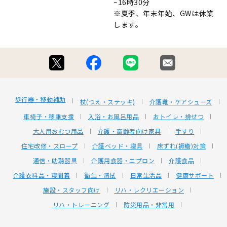
~16時30分
※夏季、年末年始、GWは休業
します。
歩行器・移動補助
杖(つえ・ステッキ)
介護靴・ケアシューズ
車椅子・移乗支援
入浴・お風呂用品
おトイレ・排せつ
大人用おむつ用品
介護・高齢者向け家具
手すり
住宅改修・スロープ
介護ベッド・寝具
床ずれ(褥瘡)対策
通信・助聴器具
介護用食器・エプロン
介護食品
介護衣料品・寝間着
衛生・清拭
日常生活品
健康サポート
施設・スタッフ向け
リハ・レクリエーション
リハ・トレーニング
防災用品・非常用