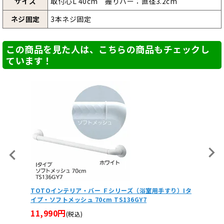
サイズ
取付心L 40cm 握りバー：直径3.2cm
ネジ固定
3本ネジ固定
この商品を見た人は、こちらの商品もチェックし
ています！
ー Ｆシリーズ（浴室用手すり）Iタ
TOTOインテリア・バー Ｆシリーズ（浴室
m TS136GY7
イプ・ソフトメッシュ 90cm TS136GY9
12,980円
(税込)