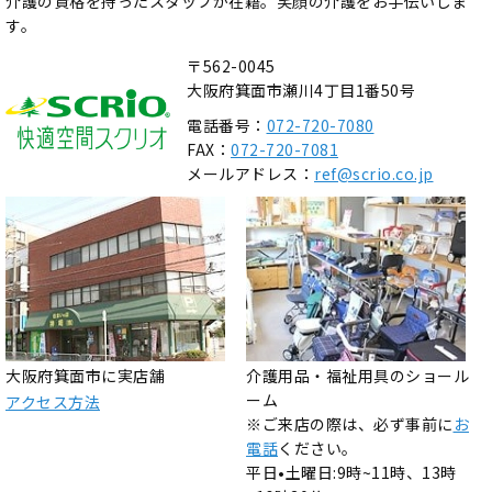
介護の資格を持ったスタッフが在籍。笑顔の介護をお手伝いしま
す。
〒562-0045
大阪府箕面市瀬川4丁目1番50号
電話番号：
072-720-7080
FAX：
072-720-7081
メールアドレス：
ref@scrio.co.jp
大阪府箕面市に実店舗
介護用品・福祉用具のショール
ーム
アクセス方法
※ご来店の際は、必ず事前に
お
電話
ください。
平日•土曜日:9時~11時、13時