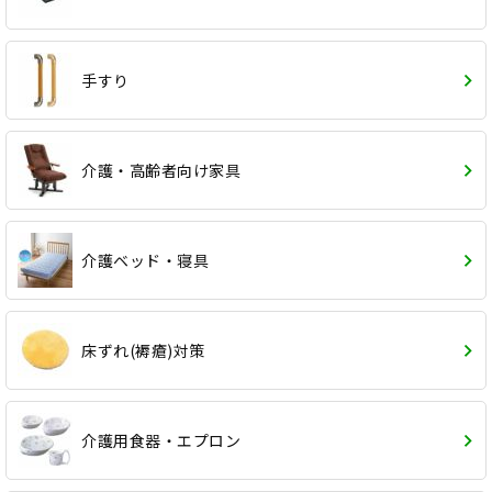
手すり
介護・高齢者向け家具
介護ベッド・寝具
床ずれ(褥瘡)対策
介護用食器・エプロン