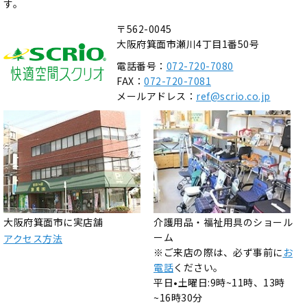
す。
〒562-0045
大阪府箕面市瀬川4丁目1番50号
電話番号：
072-720-7080
FAX：
072-720-7081
メールアドレス：
ref@scrio.co.jp
大阪府箕面市に実店舗
介護用品・福祉用具のショール
ーム
アクセス方法
※ご来店の際は、必ず事前に
お
電話
ください。
平日•土曜日:9時~11時、13時
~16時30分