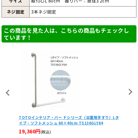
サイズ
取付心L 80cm 握りバー：直径3.2cm
ネジ固定
3本ネジ固定
この商品を見た人は、こちらの商品もチェックし
ています！
り）Lタ
TOTOインテリア・バー Ｆシリーズ（浴室用手すり）Lタ
TOT
イプ・ソフトメッシュ 60×40cm TS136GLY64
イプ・ソ
19,360円
10,5
(税込)