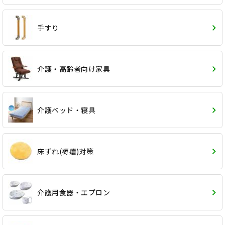
手すり
介護・高齢者向け家具
介護ベッド・寝具
床ずれ(褥瘡)対策
介護用食器・エプロン