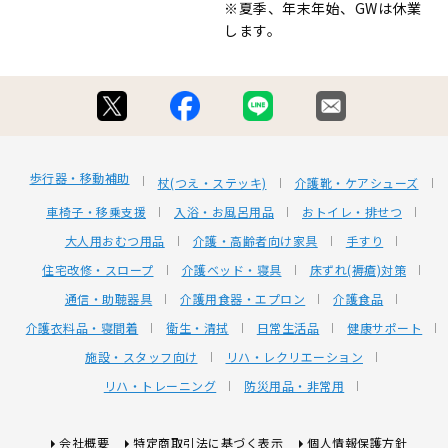
※夏季、年末年始、GWは休業
します。
歩行器・移動補助
杖(つえ・ステッキ)
介護靴・ケアシューズ
車椅子・移乗支援
入浴・お風呂用品
おトイレ・排せつ
大人用おむつ用品
介護・高齢者向け家具
手すり
住宅改修・スロープ
介護ベッド・寝具
床ずれ(褥瘡)対策
通信・助聴器具
介護用食器・エプロン
介護食品
介護衣料品・寝間着
衛生・清拭
日常生活品
健康サポート
施設・スタッフ向け
リハ・レクリエーション
リハ・トレーニング
防災用品・非常用
会社概要
特定商取引法に基づく表示
個人情報保護方針