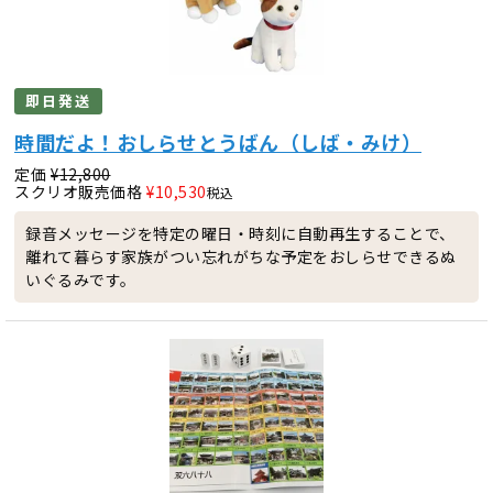
即日発送
時間だよ！おしらせとうばん（しば・みけ）
定価
¥
12,800
スクリオ販売価格
¥
10,530
税込
録音メッセージを特定の曜日・時刻に自動再生することで、
離れて暮らす家族がつい忘れがちな予定をおしらせできるぬ
いぐるみです。