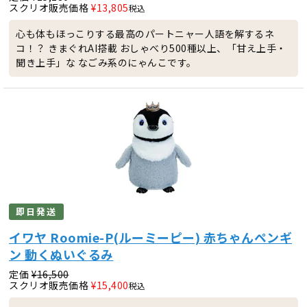
スクリオ販売価格
¥
13,805
税込
心も体もほっこりする最高のパートニャー人語を解するネ
コ！？ きまぐれAI搭載 おしゃべり500種以上、「甘え上手・
聞き上手」な なごみ系のにゃんこです。
即日発送
イワヤ Roomie-P(ルーミーピー) 赤ちゃんペンギ
ン 動くぬいぐるみ
定価
¥
16,500
スクリオ販売価格
¥
15,400
税込