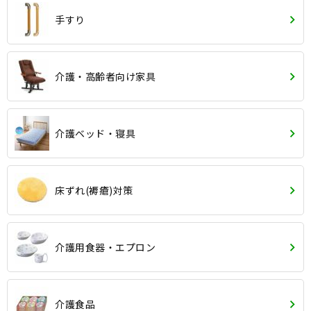
手すり
介護・高齢者向け家具
介護ベッド・寝具
床ずれ(褥瘡)対策
介護用食器・エプロン
介護食品