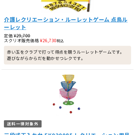
介護レクリエーション・ルーレットゲーム 点鳥ル
ーレット
定価
¥
29,700
スクリオ販売価格
¥
26,730
税込
赤い玉をクラブで打って得点を競うルーレットゲームです。
遊びながらからだを動かせつレクです。
送料一律対象外
三段式玉入れ台 FK020085 レクリエーション用品