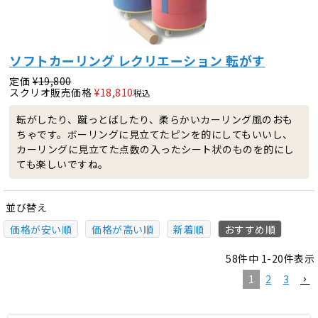
ソフトカーリング レクリエーション 転がす
定価
¥
19,800
スクリオ販売価格
¥
18,810
税込
転がしたり、蹴っとばしたり、柔らかいカーリング風のおも
ちゃです。ボーリングに見立てたピンを的にしてもいいし、
カーリングに見立てた点数の入ったシート状のものを的にし
ても楽しいですね。
並び替え
価格が安い順
価格が高い順
新着順
おすすめ順
58
件中
1
-
20
件表示
1
2
3