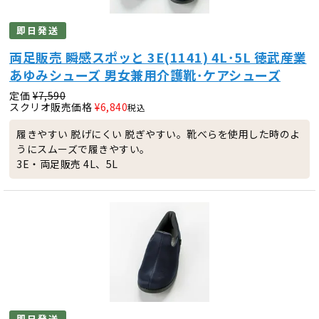
即日発送
両足販売 瞬感スポッと 3E(1141) 4L･5L 徳武産業
あゆみシューズ 男女兼用介護靴･ケアシューズ
定価
¥
7,590
スクリオ販売価格
¥
6,840
税込
履きやすい 脱げにくい 脱ぎやすい。靴べらを使用した時のよ
うにスムーズで履きやすい。
3E・両足販売 4L、5L
即日発送