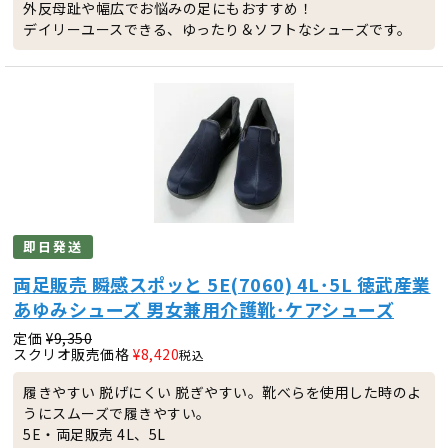
外反母趾や幅広でお悩みの足にもおすすめ！
デイリーユースできる、ゆったり＆ソフトなシューズです。
即日発送
両足販売 瞬感スポッと 5E(7060) 4L･5L 徳武産業
あゆみシューズ 男女兼用介護靴･ケアシューズ
定価
¥
9,350
スクリオ販売価格
¥
8,420
税込
履きやすい 脱げにくい 脱ぎやすい。靴べらを使用した時のよ
うにスムーズで履きやすい。
5E・両足販売 4L、5L