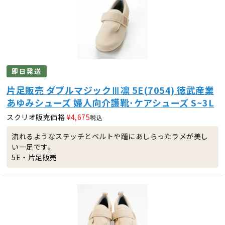
即日発送
片足販売 ダブルマジックⅢ凛 5E(7054) 徳武産業
あゆみシューズ 婦人向介護靴･ケアシューズ S~3L
スクリオ販売価格
¥
4,675
税込
流れるようなステッチとベルトや踵にあしらったラメが美し
い一足です。
5E・片足販売