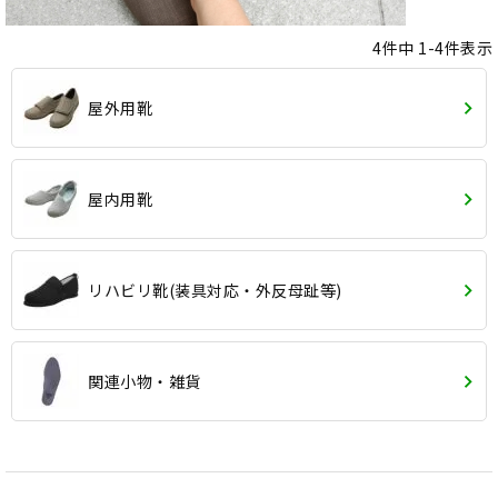
4
件中
1
-
4
件表示
屋外用靴
屋内用靴
リハビリ靴(装具対応・外反母趾等)
関連小物・雑貨