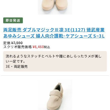
即日発送
両足販売 ダブルマジックⅢ凛 3E(1127) 徳武産業
あゆみシューズ 婦人向介護靴･ケアシューズ S~3L
定価
¥
7,590
スクリオ販売価格
¥
6,460
税込
流れるようなステッチとベルトや踵にあしらったラメが美し
い一足です。
3E・両足販売