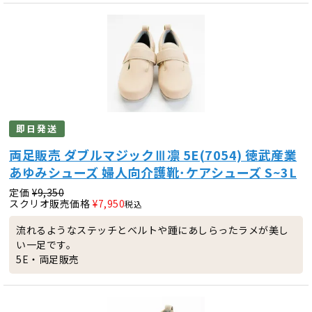
即日発送
両足販売 ダブルマジックⅢ凛 5E(7054) 徳武産業
あゆみシューズ 婦人向介護靴･ケアシューズ S~3L
定価
¥
9,350
スクリオ販売価格
¥
7,950
税込
流れるようなステッチとベルトや踵にあしらったラメが美し
い一足です。
5E・両足販売