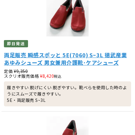
即日発送
両足販売 瞬感スポッと 5E(7060) S~3L 徳武産業
あゆみシューズ 男女兼用介護靴･ケアシューズ
定価
¥
9,350
スクリオ販売価格
¥
8,420
税込
履きやすい 脱げにくい 脱ぎやすい。靴べらを使用した時のよ
うにスムーズで履きやすい。
5E・両足販売 S~3L