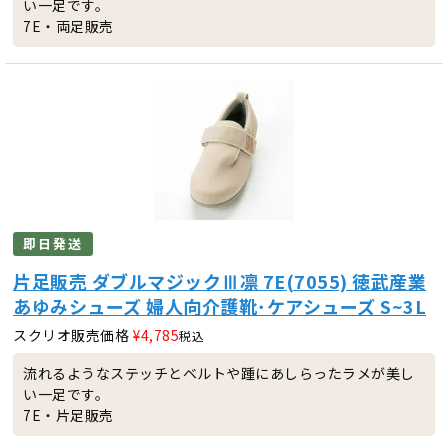
い一足です。
7E・両足販売
即日発送
片足販売 ダブルマジックⅢ凛 7E(7055) 徳武産業
あゆみシューズ 婦人向介護靴･ケアシューズ S~3L
スクリオ販売価格
¥
4,785
税込
流れるようなステッチとベルトや踵にあしらったラメが美し
い一足です。
7E・片足販売