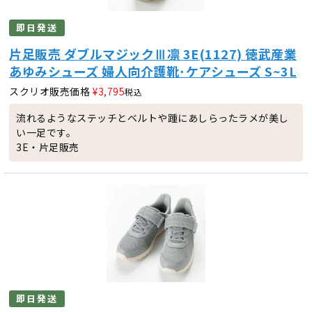
即日発送
片足販売 ダブルマジックⅢ凛 3E(1127) 徳武産業
あゆみシューズ 婦人向介護靴･ケアシューズ S~3L
スクリオ販売価格
¥
3,795
税込
流れるようなステッチとベルトや踵にあしらったラメが美し
い一足です。
3E・片足販売
即日発送