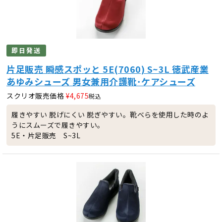
即日発送
片足販売 瞬感スポッと 5E(7060) S~3L 徳武産業
あゆみシューズ 男女兼用介護靴･ケアシューズ
スクリオ販売価格
¥
4,675
税込
履きやすい 脱げにくい 脱ぎやすい。靴べらを使用した時のよ
うにスムーズで履きやすい。
5E・片足販売 S~3L