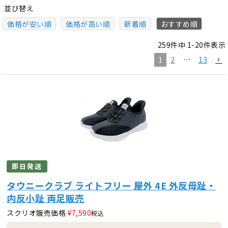
並び替え
価格が安い順
価格が高い順
新着順
おすすめ順
259
件中
1
-
20
件表示
1
2
…
13
即日発送
タウニークラブ ライトフリー 屋外 4E 外反母趾・
内反小趾 両足販売
スクリオ販売価格
¥
7,590
税込