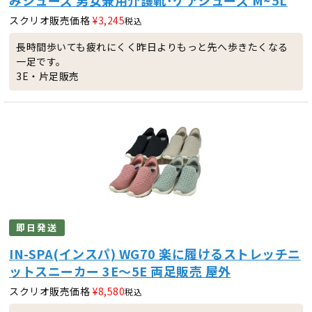
スクリオ販売価格
¥
3,245
税込
長時間歩いても疲れにくく昨日よりもっと先へ歩きたくなる
一足です。
3E・片足販売
即日発送
IN-SPA(インスパ) WG70 楽に履けるストレッチニ
ットスニーカー 3E～5E 両足販売 屋外
スクリオ販売価格
¥
8,580
税込