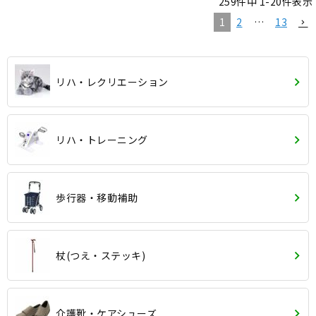
259
件中
1
-
20
件表示
1
2
…
13
リハ・レクリエーション
リハ・トレーニング
歩行器・移動補助
杖(つえ・ステッキ)
介護靴・ケアシューズ