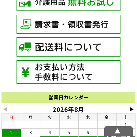
営業日カレンダー
2026年8月
◀
▶
日
月
火
水
木
金
土
1
2
3
4
5
6
7
8