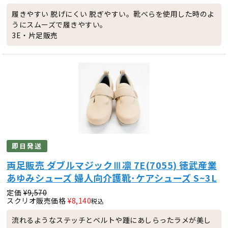
履きやすい 脱げにくい 脱ぎやすい。靴べらを使用した時のよ
うにスムーズで履きやすい。
3E・片足販売
即日発送
両足販売 ダブルマジックⅢ凛 7E(7055) 徳武産業
あゆみシューズ 婦人向介護靴･ケアシューズ S~3L
定価
¥
9,570
スクリオ販売価格
¥
8,140
税込
流れるようなステッチとベルトや踵にあしらったラメが美し