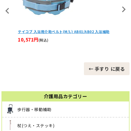
入浴補助
TOTOインテリア・バー Ｆシリーズ（浴室用手すり）Lタ
TOT
イプ・ソフトメッシュ 80×60cm TS136GLY86
フセット
S136G
21,780円
(税込)
11,9
← 手すり に戻る
介護用品カテゴリー
歩行器・移動補助
杖(つえ・ステッキ)