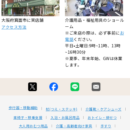
大阪府箕面市に実店舗
介護用品・福祉用具のショール
ーム
アクセス方法
※ご来店の際は、必ず事前に
お
電話
ください。
平日•土曜日:9時~11時、13時
~16時30分
※夏季、年末年始、GWは休業
します。
歩行器・移動補助
杖(つえ・ステッキ)
介護靴・ケアシューズ
車椅子・移乗支援
入浴・お風呂用品
おトイレ・排せつ
大人用おむつ用品
介護・高齢者向け家具
手すり