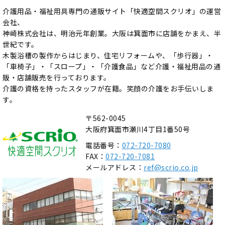
介護用品・福祉用具専門の通販サイト「快適空間スクリオ」の運営
会社、
神崎株式会社は、明治元年創業。大阪は箕面市に店舗をかまえ、半
世紀です。
木製浴槽の製作からはじまり、住宅リフォームや、「歩行器」・
「車椅子」・「スロープ」・「介護食品」など介護・福祉用品の通
販・店舗販売を行っております。
介護の資格を持ったスタッフが在籍。笑顔の介護をお手伝いしま
す。
〒562-0045
大阪府箕面市瀬川4丁目1番50号
電話番号：
072-720-7080
FAX：
072-720-7081
メールアドレス：
ref@scrio.co.jp