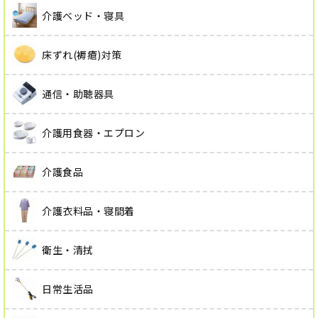
介護ベッド・寝具
床ずれ(褥瘡)対策
通信・助聴器具
介護用食器・エプロン
介護食品
介護衣料品・寝間着
衛生・清拭
日常生活品