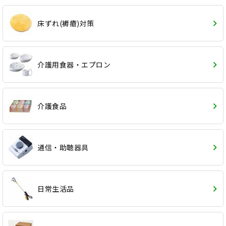
床ずれ(褥瘡)対策
介護用食器・エプロン
介護食品
通信・助聴器具
日常生活品