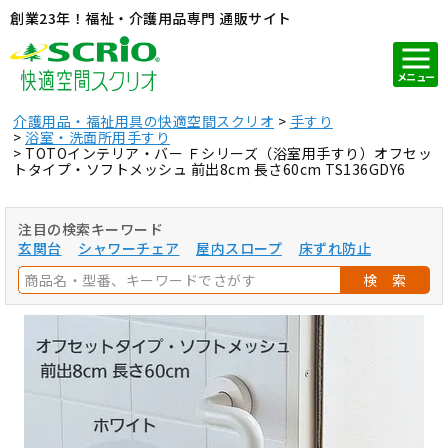
創業23年！福祉・介護用品専門 通販サイト
メニュー
介護用品・福祉用具の快適空間スクリオ
手すり
浴室・洗面所用手すり
TOTOインテリア・バー Ｆシリーズ（浴室用手すり）オフセッ
トタイプ・ソフトメッシュ 前出8cm 長さ60cm TS136GDY6
注目の検索キーワード
玄関台
シャワーチェア
屋内スロープ
床ずれ防止
検 索