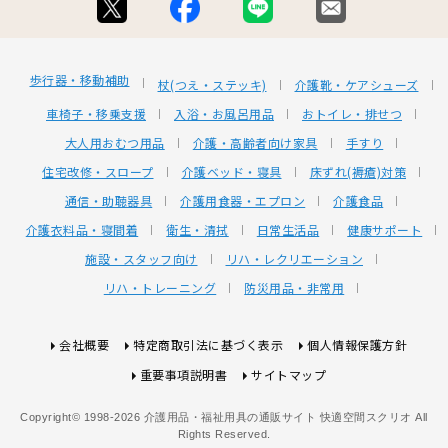
歩行器・移動補助
杖(つえ・ステッキ)
介護靴・ケアシューズ
車椅子・移乗支援
入浴・お風呂用品
おトイレ・排せつ
大人用おむつ用品
介護・高齢者向け家具
手すり
住宅改修・スロープ
介護ベッド・寝具
床ずれ(褥瘡)対策
通信・助聴器具
介護用食器・エプロン
介護食品
介護衣料品・寝間着
衛生・清拭
日常生活品
健康サポート
施設・スタッフ向け
リハ・レクリエーション
リハ・トレーニング
防災用品・非常用
会社概要
特定商取引法に基づく表示
個人情報保護方針
重要事項説明書
サイトマップ
Copyright© 1998-2026 介護用品・福祉用具の通販サイト 快適空間スクリオ All
Rights Reserved.