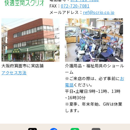
FAX：
072-720-7081
メールアドレス：
ref@scrio.co.jp
大阪府箕面市に実店舗
介護用品・福祉用具のショール
ーム
アクセス方法
※ご来店の際は、必ず事前に
お
電話
ください。
平日•土曜日:9時~11時、13時
~16時30分
※夏季、年末年始、GWは休業
します。