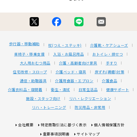
歩行器・移動補助
杖(つえ・ステッキ)
介護靴・ケアシューズ
車椅子・移乗支援
入浴・お風呂用品
おトイレ・排せつ
大人用おむつ用品
介護・高齢者向け家具
手すり
住宅改修・スロープ
介護ベッド・寝具
床ずれ(褥瘡)対策
通信・助聴器具
介護用食器・エプロン
介護食品
介護衣料品・寝間着
衛生・清拭
日常生活品
健康サポート
施設・スタッフ向け
リハ・レクリエーション
リハ・トレーニング
防災用品・非常用
会社概要
特定商取引法に基づく表示
個人情報保護方針
重要事項説明書
サイトマップ