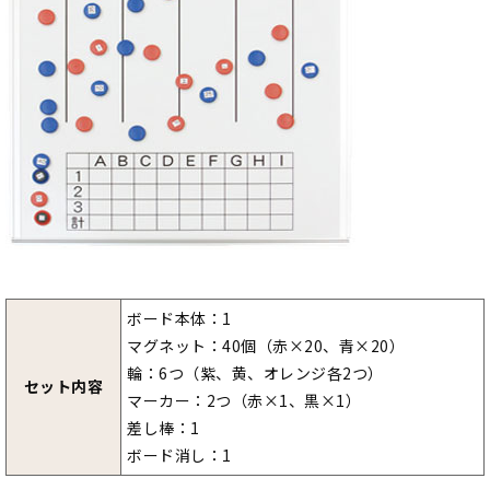
ボード本体：1
マグネット：40個（赤×20、青×20）
輪：6つ（紫、黄、オレンジ各2つ）
セット内容
マーカー：2つ（赤×1、黒×1）
差し棒：1
ボード消し：1