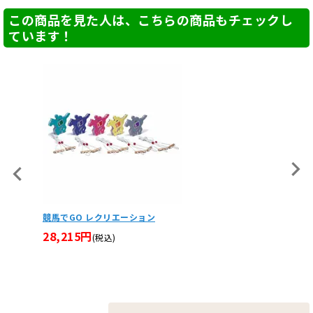
この商品を見た人は、こちらの商品もチェックし
ています！
ンセット
競馬でGO レクリエーション
ソフトフ
28,215円
15,9
(税込)