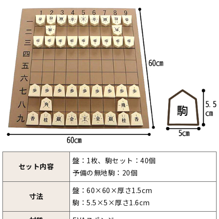
盤：1枚、駒セット：40個
セット内容
予備の無地駒：20個
盤：60×60×厚さ1.5cm
寸法
駒：5.5×5×厚さ1.6cm