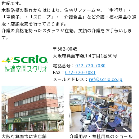
世紀です。
木製浴槽の製作からはじまり、住宅リフォームや、「歩行器」・
「車椅子」・「スロープ」・「介護食品」など介護・福祉用品の通
販・店舗販売を行っております。
介護の資格を持ったスタッフが在籍。笑顔の介護をお手伝いしま
す。
〒562-0045
大阪府箕面市瀬川4丁目1番50号
電話番号：
072-720-7080
FAX：
072-720-7081
メールアドレス：
ref@scrio.co.jp
大阪府箕面市に実店舗
介護用品・福祉用具のショール