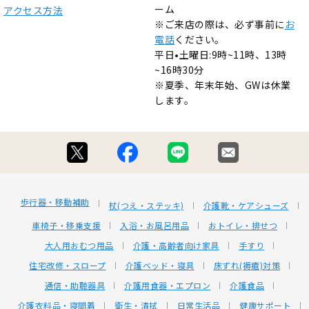
ーム
アクセス方法
※ご来店の際は、必ず事前に
お
電話
ください。
平日•土曜日:9時~11時、13時
~16時30分
※夏季、年末年始、GWは休業
します。
歩行器・移動補助
杖(つえ・ステッキ)
介護靴・ケアシューズ
車椅子・移乗支援
入浴・お風呂用品
おトイレ・排せつ
大人用おむつ用品
介護・高齢者向け家具
手すり
住宅改修・スロープ
介護ベッド・寝具
床ずれ(褥瘡)対策
通信・助聴器具
介護用食器・エプロン
介護食品
介護衣料品・寝間着
衛生・清拭
日常生活品
健康サポート