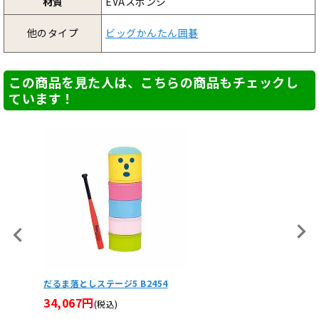
材質
EVAスポンジ
他のタイプ
ビッグかんたん囲碁
この商品を見た人は、こちらの商品もチェックし
ています！
介護レクリエー
ト
26,730円
だるま落としステージ5 B2454
(税込
34,067円
(税込)