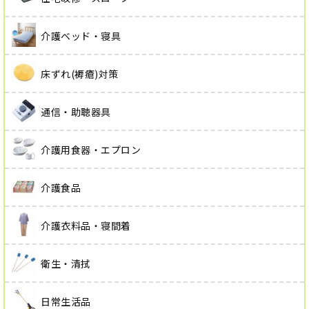
介護ベッド・寝具
床ずれ(褥瘡)対策
通信・助聴器具
介護用食器・エプロン
介護食品
介護衣料品・寝間着
衛生・清拭
日常生活品