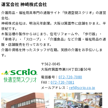
運営会社 神崎株式会社
介護用品・福祉用具専門の通販サイト「快適空間スクリオ」の運営
会社、
神崎株式会社は、明治元年創業。大阪は箕面市に店舗をかまえ、半
世紀です。
木製浴槽の製作からはじまり、住宅リフォームや、「歩行器」・
「車椅子」・「スロープ」・「介護食品」など介護・福祉用品の通
販・店舗販売を行っております。
介護の資格を持ったスタッフが在籍。笑顔の介護をお手伝いしま
す。
〒562-0045
大阪府箕面市瀬川4丁目1番50号
電話番号：
072-720-7080
FAX：
072-720-7081
メールアドレス：
ref@scrio.co.jp