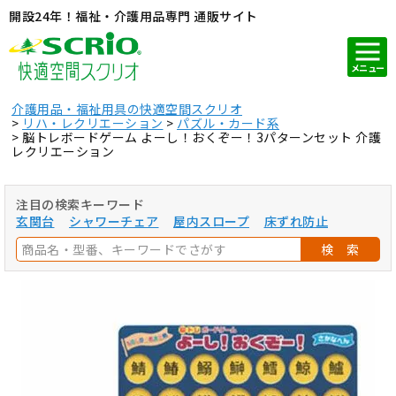
開設24年！福祉・介護用品専門 通販サイト
メニュー
介護用品・福祉用具の快適空間スクリオ
リハ・レクリエーション
パズル・カード系
脳トレボードゲーム よーし！おくぞー！3パターンセット 介護
レクリエーション
注目の検索キーワード
玄関台
シャワーチェア
屋内スロープ
床ずれ防止
検 索