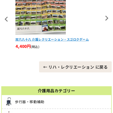
ム
ソフトカーリング レクリエーション 転がす
なでな
18,810円
17,0
(税込)
← リハ・レクリエーション に戻る
介護用品カテゴリー
歩行器・移動補助