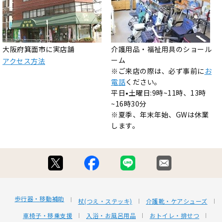
大阪府箕面市に実店舗
介護用品・福祉用具のショール
ーム
アクセス方法
※ご来店の際は、必ず事前に
お
電話
ください。
平日•土曜日:9時~11時、13時
~16時30分
※夏季、年末年始、GWは休業
します。
歩行器・移動補助
杖(つえ・ステッキ)
介護靴・ケアシューズ
車椅子・移乗支援
入浴・お風呂用品
おトイレ・排せつ