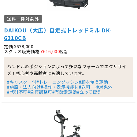
送料一律対象外
DAIKOU（大広）自走式トレッドミル DK-
6310CB
定価
¥
638,000
スクリオ販売価格
¥
616,000
税込
ハンドルのポジションによって多彩なフォームでエクササイ
ズ！初心者や高齢者にも適しています。
#キャスター付
#トレーニングマシン
#脚を使う運動
#施設・法人向け
#操作・表示機能付
#送料一律対象外
#代引不可
#負荷調整可
#有酸素運動
#立って使う