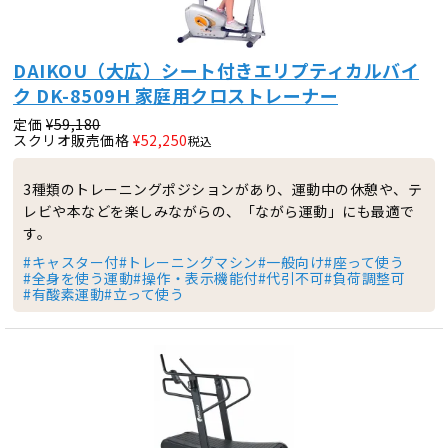
DAIKOU（大広）シート付きエリプティカルバイ
ク DK-8509H 家庭用クロストレーナー
定価
¥
59,180
スクリオ販売価格
¥
52,250
税込
3種類のトレーニングポジションがあり、運動中の休憩や、テ
レビや本などを楽しみながらの、「ながら運動」にも最適で
す。
#キャスター付
#トレーニングマシン
#一般向け
#座って使う
#全身を使う運動
#操作・表示機能付
#代引不可
#負荷調整可
#有酸素運動
#立って使う