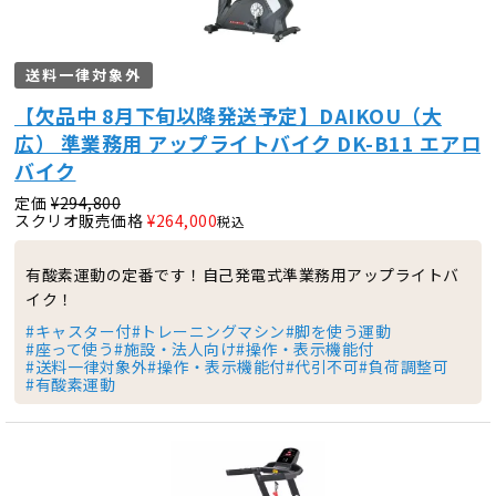
送料一律対象外
【欠品中 8月下旬以降発送予定】DAIKOU（大
広） 準業務用 アップライトバイク DK-B11 エアロ
バイク
定価
¥
294,800
スクリオ販売価格
¥
264,000
税込
有酸素運動の定番です！自己発電式準業務用アップライトバ
イク！
#キャスター付
#トレーニングマシン
#脚を使う運動
#座って使う
#施設・法人向け
#操作・表示機能付
#送料一律対象外
#操作・表示機能付
#代引不可
#負荷調整可
#有酸素運動