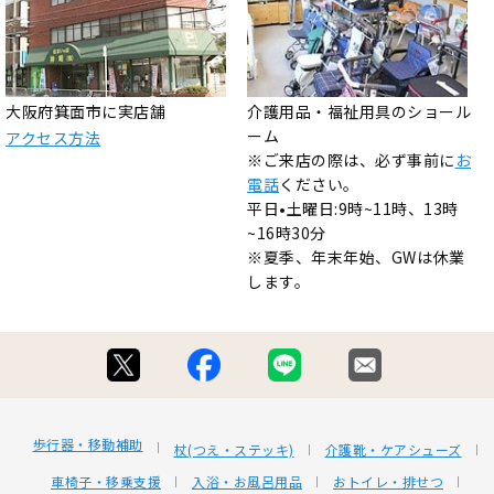
大阪府箕面市に実店舗
介護用品・福祉用具のショール
ーム
アクセス方法
※ご来店の際は、必ず事前に
お
電話
ください。
平日•土曜日:9時~11時、13時
~16時30分
※夏季、年末年始、GWは休業
します。
歩行器・移動補助
杖(つえ・ステッキ)
介護靴・ケアシューズ
車椅子・移乗支援
入浴・お風呂用品
おトイレ・排せつ