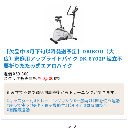
【欠品中 8月下旬以降発送予定】DAIKOU（大
広）家庭用アップライトバイク DK-8702P 組立不
要折りたたみ式エアロバイク
定価
¥
69,300
スクリオ販売価格
¥
60,500
税込
組み立て不要で商品到着直後からトレーニングができます。
#キャスター付
#トレーニングマシン
#一般向け
#脚を使う運動
#座って使う
#操作・表示機能付
#代引不可
#負荷調整可
#有酸素運動