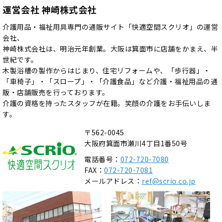
運営会社 神崎株式会社
介護用品・福祉用具専門の通販サイト「快適空間スクリオ」の運営
会社、
神崎株式会社は、明治元年創業。大阪は箕面市に店舗をかまえ、半
世紀です。
木製浴槽の製作からはじまり、住宅リフォームや、「歩行器」・
「車椅子」・「スロープ」・「介護食品」など介護・福祉用品の通
販・店舗販売を行っております。
介護の資格を持ったスタッフが在籍。笑顔の介護をお手伝いしま
す。
〒562-0045
大阪府箕面市瀬川4丁目1番50号
電話番号：
072-720-7080
FAX：
072-720-7081
メールアドレス：
ref@scrio.co.jp