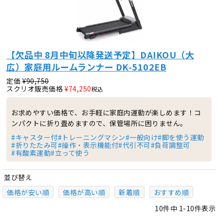
【欠品中 8月中旬以降発送予定】DAIKOU（大
広）家庭用ルームランナー DK-5102EB
定価
¥
90,750
スクリオ販売価格
¥
74,250
税込
お求めやすい価格で、お手軽に家庭内運動が楽しめます！コ
ンパクトに折り畳めますので、保管場所に困りません。
#キャスター付
#トレーニングマシン
#一般向け
#脚を使う運動
#折りたたみ可
#操作・表示機能付
#代引不可
#負荷調整可
#有酸素運動
#立って使う
並び替え
価格が安い順
価格が高い順
新着順
おすすめ順
10
件中
1
-
10
件表示