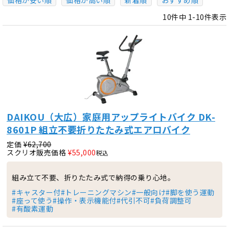
価格が安い順
価格が高い順
新着順
おすすめ順
10
件中
1
-
10
件表示
DAIKOU（大広）家庭用アップライトバイク DK-
8601P 組立不要折りたたみ式エアロバイク
定価
¥
62,700
スクリオ販売価格
¥
55,000
税込
組み立て不要、折りたたみ式で納得の乗り心地。
#キャスター付
#トレーニングマシン
#一般向け
#脚を使う運動
#座って使う
#操作・表示機能付
#代引不可
#負荷調整可
#有酸素運動