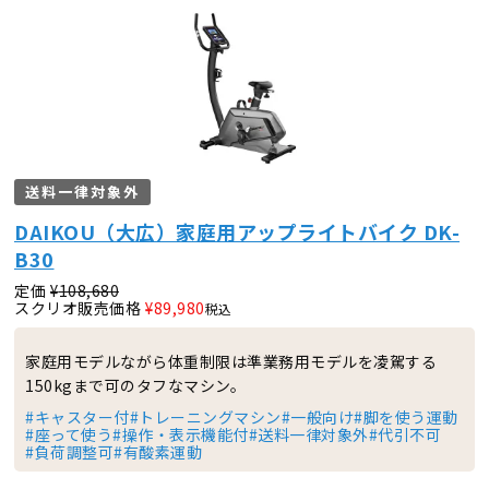
送料一律対象外
DAIKOU（大広）家庭用アップライトバイク DK-
B30
定価
¥
108,680
スクリオ販売価格
¥
89,980
税込
家庭用モデルながら体重制限は準業務用モデルを凌駕する
150kgまで可のタフなマシン。
#キャスター付
#トレーニングマシン
#一般向け
#脚を使う運動
#座って使う
#操作・表示機能付
#送料一律対象外
#代引不可
#負荷調整可
#有酸素運動