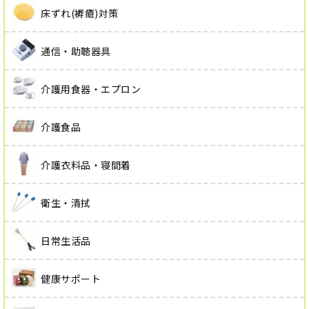
床ずれ(褥瘡)対策
通信・助聴器具
介護用食器・エプロン
介護食品
介護衣料品・寝間着
衛生・清拭
日常生活品
健康サポート