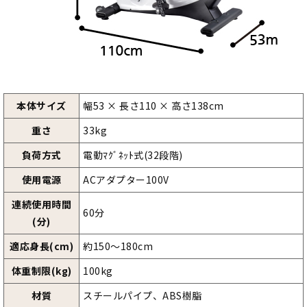
本体サイズ
幅53 × 長さ110 × 高さ138cm
重さ
33kg
負荷方式
電動ﾏｸﾞﾈｯﾄ式(32段階)
使用電源
ACアダプター100V
連続使用時間
60分
(分)
適応身長(cm)
約150～180cm
体重制限(kg)
100kg
材質
スチールパイプ、ABS樹脂