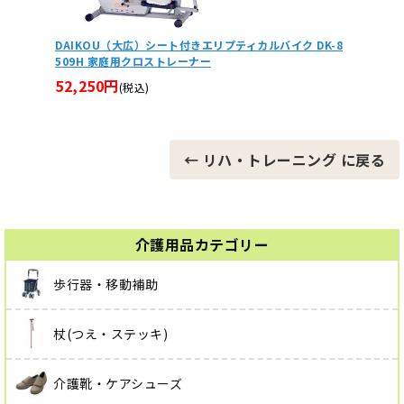
DK-8
【欠品中 7月中旬以降発送予定】DAIKOU（大広）家庭用
【欠品中
アップライトバイク DK-8507 エアロバイク
務用 ア
32,780円
264,
(税込)
← リハ・トレーニング に戻る
介護用品カテゴリー
歩行器・移動補助
杖(つえ・ステッキ)
介護靴・ケアシューズ