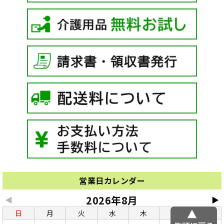
営業日カレンダー
2026年8月
◀
▶
日
月
火
水
木
金
土