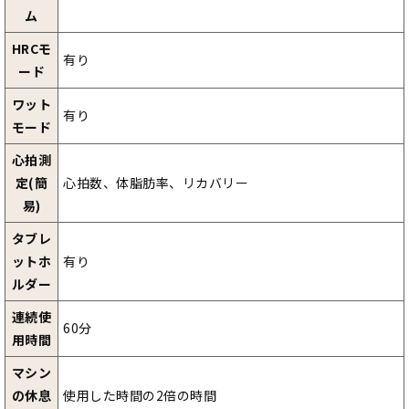
ム
HRCモ
有り
ード
ワット
有り
モード
心拍測
定(簡
心拍数、体脂肪率、リカバリー
易)
タブレ
ットホ
有り
ルダー
連続使
60分
用時間
マシン
の休息
使用した時間の2倍の時間