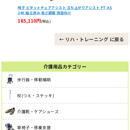
 PT-AS
介護施設専用 たちあっぷⅡ(2) 浴室用CKA-Y24 置くだけ
【非
手すり
ッ
120,488円
33
(税込)
← リハ・トレーニング に戻る
介護用品カテゴリー
歩行器・移動補助
杖(つえ・ステッキ)
介護靴・ケアシューズ
車椅子・移乗支援