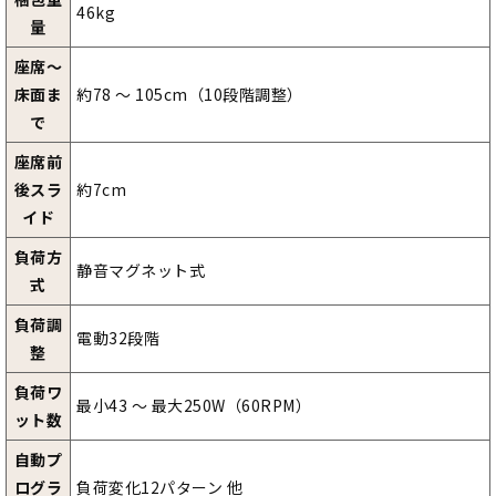
46kg
量
座席～
床面ま
約78 ～ 105cm（10段階調整）
で
座席前
後スラ
約7cm
イド
負荷方
静音マグネット式
式
負荷調
電動32段階
整
負荷ワ
最小43 ～ 最大250W（60RPM）
ット数
自動プ
ログラ
負荷変化12パターン 他