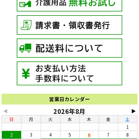
営業日カレンダー
2026年8月
◀
▶
日
月
火
水
木
金
土
1
2
3
4
5
6
7
8