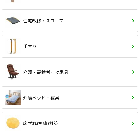
住宅改修・スロープ
手すり
介護・高齢者向け家具
介護ベッド・寝具
床ずれ(褥瘡)対策