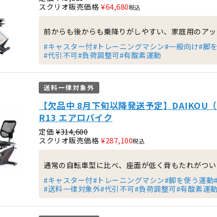
スクリオ販売価格
¥
64,680
税込
前からも後からも乗降りがしやすい、家庭用のアッ
#キャスター付
#トレーニングマシン
#一般向け
#脚
#代引不可
#負荷調整可
#有酸素運動
送料一律対象外
【欠品中 8月下旬以降発送予定】DAIKOU
R13 エアロバイク
定価
¥
314,600
スクリオ販売価格
¥
287,100
税込
通常の自転車型に比べ、座面が低く背もたれがつい
#キャスター付
#トレーニングマシン
#脚を使う運動
#送料一律対象外
#代引不可
#負荷調整可
#有酸素運