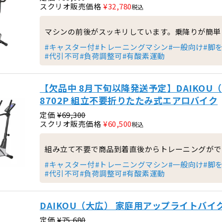
スクリオ販売価格
¥
32,780
税込
マシンの前後がスッキリしています。乗降りが簡単
#キャスター付
#トレーニングマシン
#一般向け
#脚
#代引不可
#負荷調整可
#有酸素運動
【欠品中 8月下旬以降発送予定】DAIKOU
8702P 組立不要折りたたみ式エアロバイク
定価
¥
69,300
スクリオ販売価格
¥
60,500
税込
組み立て不要で商品到着直後からトレーニングがで
#キャスター付
#トレーニングマシン
#一般向け
#脚
#代引不可
#負荷調整可
#有酸素運動
DAIKOU（大広） 家庭用アップライトバイク 
定価
¥
75,680