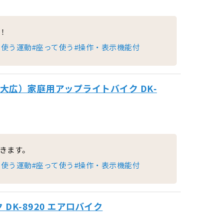
！
を使う運動
#座って使う
#操作・表示機能付
（大広）家庭用アップライトバイク DK-
きます。
を使う運動
#座って使う
#操作・表示機能付
DK-8920 エアロバイク