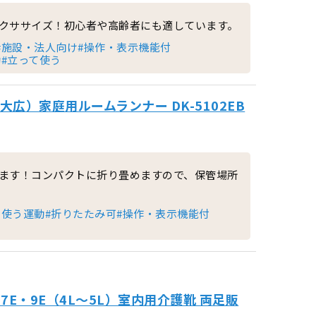
クササイズ！初心者や高齢者にも適しています。
#施設・法人向け
#操作・表示機能付
動
#立って使う
大広）家庭用ルームランナー DK-5102EB
ます！コンパクトに折り畳めますので、保管場所
を使う運動
#折りたたみ可
#操作・表示機能付
7E・9E（4L～5L）室内用介護靴 両足販