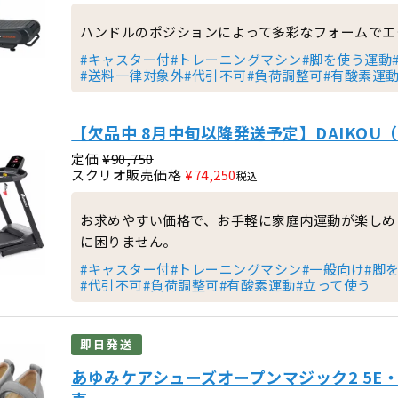
ハンドルのポジションによって多彩なフォームでエ
#キャスター付
#トレーニングマシン
#脚を使う運動
#送料一律対象外
#代引不可
#負荷調整可
#有酸素運
【欠品中 8月中旬以降発送予定】DAIKOU（
定価
¥
90,750
スクリオ販売価格
¥
74,250
税込
お求めやすい価格で、お手軽に家庭内運動が楽しめ
に困りません。
#キャスター付
#トレーニングマシン
#一般向け
#脚
#代引不可
#負荷調整可
#有酸素運動
#立って使う
即日発送
あゆみケアシューズオープンマジック2 5E・