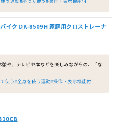
を使う運動
#座って使う
#操作・表示機能付
動
イク DK-8509H 家庭用クロストレーナ
休憩や、テレビや本などを楽しみながらの、「な
って使う
#全身を使う運動
#操作・表示機能付
10CB