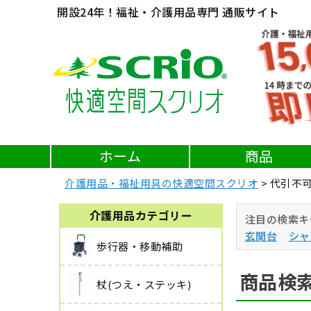
開設24年！福祉・介護用品専門 通販サイト
ホーム
商品
介護用品・福祉用具の快適空間スクリオ
代引不
介護用品カテゴリー
注目の検索キ
玄関台
シャ
歩行器・移動補助
商品検
杖(つえ・ステッキ)