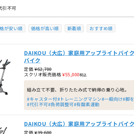
代引不可
格が安い順
価格が高い順
新着順
おすすめ順
DAIKOU（大広）家庭用アップライトバイク 
バイク
定価
¥
62,700
スクリオ販売価格
¥
55,000
税込
組み立て不要、折りたたみ式で納得の乗り心地。
#キャスター付
#トレーニングマシン
#一般向け
#脚
#代引不可
#負荷調整可
#有酸素運動
DAIKOU（大広）家庭用アップライトバイク 
定価
¥
39,600