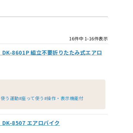
16
件中
1
-
16
件表示
DK-8601P 組立不要折りたたみ式エアロ
を使う運動
#座って使う
#操作・表示機能付
DK-8507 エアロバイク