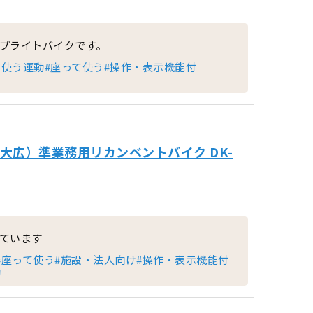
プライトバイクです。
を使う運動
#座って使う
#操作・表示機能付
（大広）準業務用リカンベントバイク DK-
ています
#座って使う
#施設・法人向け
#操作・表示機能付
動