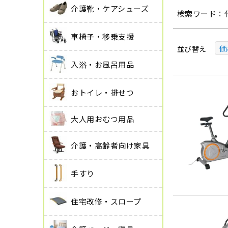
介護靴・ケアシューズ
検索ワード：
車椅子・移乗支援
価
並び替え
入浴・お風呂用品
おトイレ・排せつ
大人用おむつ用品
介護・高齢者向け家具
手すり
住宅改修・スロープ