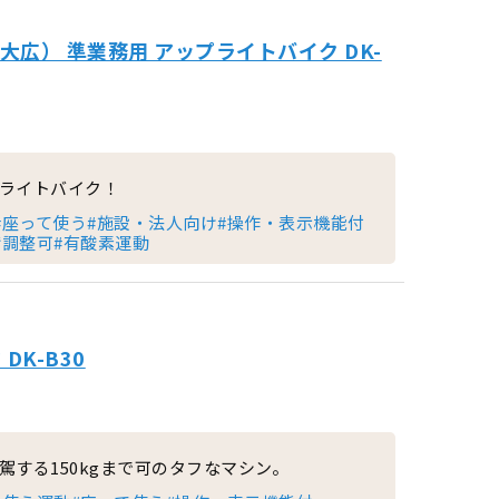
大広） 準業務用 アップライトバイク DK-
ライトバイク！
#座って使う
#施設・法人向け
#操作・表示機能付
荷調整可
#有酸素運動
DK-B30
する150kgまで可のタフなマシン。