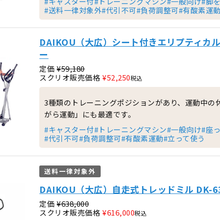
#キャスター付
#トレーニングマシン
#一般向け
#脚
#送料一律対象外
#代引不可
#負荷調整可
#有酸素運
DAIKOU（大広）シート付きエリプティカルバ
ー
定価
¥
59,180
スクリオ販売価格
¥
52,250
税込
3種類のトレーニングポジションがあり、運動中の
がら運動」にも最適です。
#キャスター付
#トレーニングマシン
#一般向け
#座
#代引不可
#負荷調整可
#有酸素運動
#立って使う
送料一律対象外
DAIKOU（大広）自走式トレッドミル DK-63
定価
¥
638,000
スクリオ販売価格
¥
616,000
税込