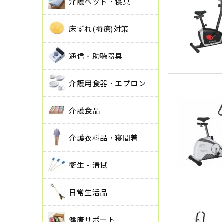
介護ベッド・寝具
床ずれ(褥瘡)対策
通信・助聴器具
介護用食器・エプロン
介護食品
介護衣料品・寝間着
衛生・清拭
日常生活品
健康サポート