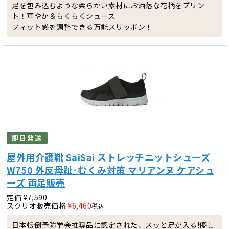
足を包み込むような柔らかい素材にお洒落な花柄をプリン
ト！華やか＆らくらくシューズ
フィット感を調整できる万能スリッポン！
即日発送
屋外用介護靴 SaiSai ストレッチニットシューズ
W750 外反母趾･むくみ対策 マリアンヌ ケアシュ
ーズ 両足販売
定価
¥
7,590
スクリオ販売価格
¥
6,460
税込
日本転倒予防学会推奨品に認定された、スッと足が入る!優し