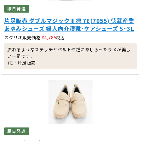
即日発送
片足販売 ダブルマジックⅢ凛 7E(7055) 徳武産業
あゆみシューズ 婦人向介護靴･ケアシューズ S~3L
スクリオ販売価格
¥
4,785
税込
流れるようなステッチとベルトや踵にあしらったラメが美し
い一足です。
7E・片足販売
即日発送