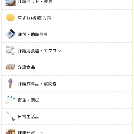
介護ベッド・寝具
床ずれ(褥瘡)対策
通信・助聴器具
介護用食器・エプロン
介護食品
介護衣料品・寝間着
衛生・清拭
日常生活品
健康サポート