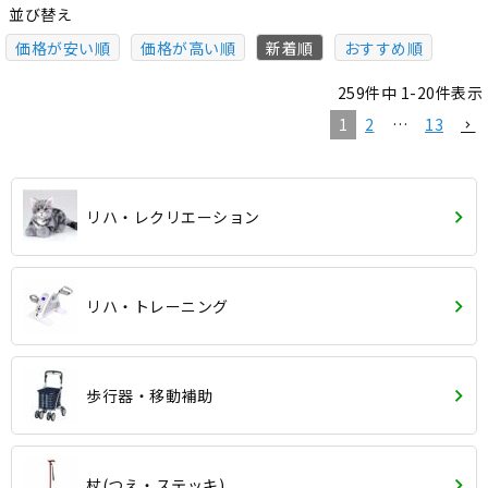
並び替え
価格が安い順
価格が高い順
新着順
おすすめ順
259
件中
1
-
20
件表示
1
2
…
13
リハ・レクリエーション
リハ・トレーニング
歩行器・移動補助
杖(つえ・ステッキ)