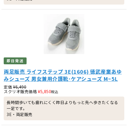
即日発送
両足販売 ライフステップ 3E(1606) 徳武産業あゆ
みシューズ 男女兼用介護靴･ケアシューズ M~5L
定価
¥
6,490
スクリオ販売価格
¥
5,850
税込
長時間歩いても疲れにくく昨日よりもっと先へ歩きたくなる
一足です。
3E・両足販売