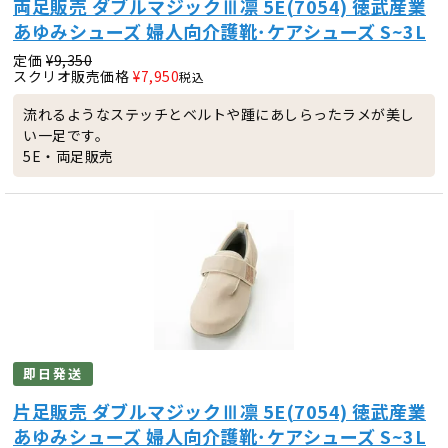
両足販売 ダブルマジックⅢ凛 5E(7054) 徳武産業
あゆみシューズ 婦人向介護靴･ケアシューズ S~3L
定価
¥
9,350
スクリオ販売価格
¥
7,950
税込
流れるようなステッチとベルトや踵にあしらったラメが美し
い一足です。
5E・両足販売
即日発送
片足販売 ダブルマジックⅢ凛 5E(7054) 徳武産業
あゆみシューズ 婦人向介護靴･ケアシューズ S~3L