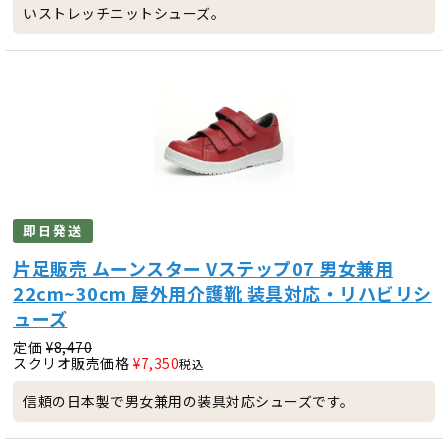
いストレッチニットシューズ。
即日発送
片足販売 ムーンスター Vステップ07 男女兼用
22cm~30cm 屋外用介護靴 装具対応・リハビリシ
ューズ
定価
¥
8,470
スクリオ販売価格
¥
7,350
税込
信頼の日本製で男女兼用の装具対応シューズです。