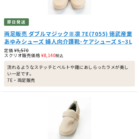
即日発送
両足販売 ダブルマジックⅢ凛 7E(7055) 徳武産業
あゆみシューズ 婦人向介護靴･ケアシューズ S~3L
定価
¥
9,570
スクリオ販売価格
¥
8,140
税込
流れるようなステッチとベルトや踵にあしらったラメが美し
い一足です。
7E・両足販売