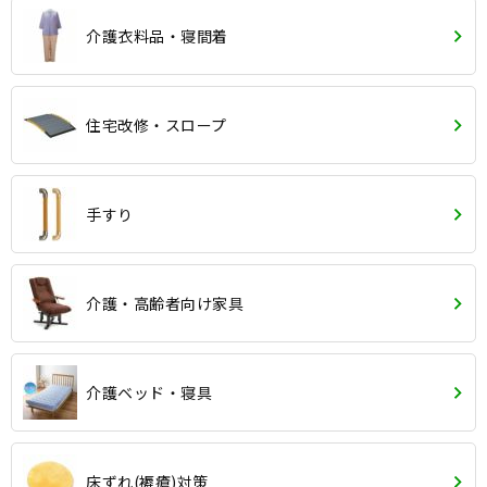
介護衣料品・寝間着
住宅改修・スロープ
手すり
介護・高齢者向け家具
介護ベッド・寝具
床ずれ(褥瘡)対策