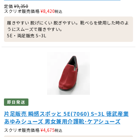
定価
¥
9,350
スクリオ販売価格
¥
8,420
税込
履きやすい 脱げにくい 脱ぎやすい。靴べらを使用した時のよ
うにスムーズで履きやすい。
5E・両足販売 S~3L
即日発送
片足販売 瞬感スポッと 5E(7060) S~3L 徳武産業
あゆみシューズ 男女兼用介護靴･ケアシューズ
スクリオ販売価格
¥
4,675
税込