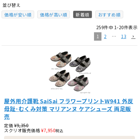
並び替え
価格が安い順
価格が高い順
新着順
おすすめ順
259
件中
1
-
20
件表示
1
2
…
13
屋外用介護靴 SaiSai フラワープリントW941 外反
母趾･むくみ対策 マリアンヌ ケアシューズ 両足販
売
定価
¥
9,350
スクリオ販売価格
¥
7,950
税込