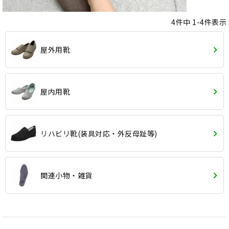
4
件中
1
-
4
件表示
屋外用靴
屋内用靴
リハビリ靴(装具対応・外反母趾等)
関連小物・雑貨