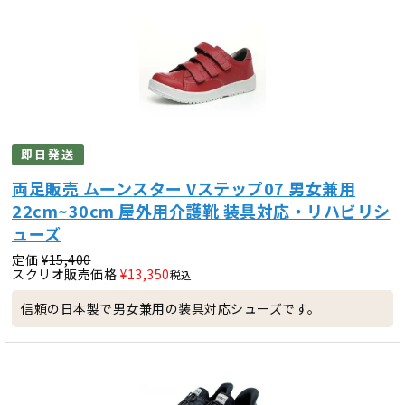
即日発送
両足販売 ムーンスター Vステップ07 男女兼用
22cm~30cm 屋外用介護靴 装具対応・リハビリシ
ューズ
定価
¥
15,400
スクリオ販売価格
¥
13,350
税込
信頼の日本製で男女兼用の装具対応シューズです。