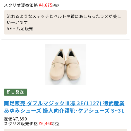
スクリオ販売価格
¥
4,675
税込
流れるようなステッチとベルトや踵にあしらったラメが美し
い一足です。
5E・片足販売
即日発送
両足販売 ダブルマジックⅢ凛 3E(1127) 徳武産業
あゆみシューズ 婦人向介護靴･ケアシューズ S~3L
定価
¥
7,590
スクリオ販売価格
¥
6,460
税込