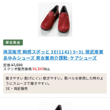
即日発送
両足販売 瞬感スポッと 3E(1141) S~3L 徳武産業
あゆみシューズ 男女兼用介護靴･ケアシューズ
定価
¥
7,590
スクリオ販売価格
¥
6,840
税込
履きやすい 脱げにくい 脱ぎやすい。靴べらを使用した時のよ
うにスムーズで履きやすい。
3E・両足販売