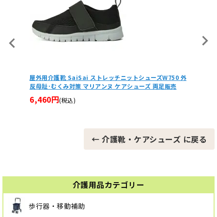
反母趾･
屋外用介護靴 SaiSai ストレッチニットシューズW750 外
マイハー
反母趾･むくみ対策 マリアンヌ ケアシューズ 両足販売
（左右
6,460円
12,1
(税込)
← 介護靴・ケアシューズ に戻る
介護用品カテゴリー
歩行器・移動補助