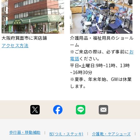
大阪府箕面市に実店舗
介護用品・福祉用具のショール
ーム
アクセス方法
※ご来店の際は、必ず事前に
お
電話
ください。
平日•土曜日:9時~11時、13時
~16時30分
※夏季、年末年始、GWは休業
します。
歩行器・移動補助
杖(つえ・ステッキ)
介護靴・ケアシューズ