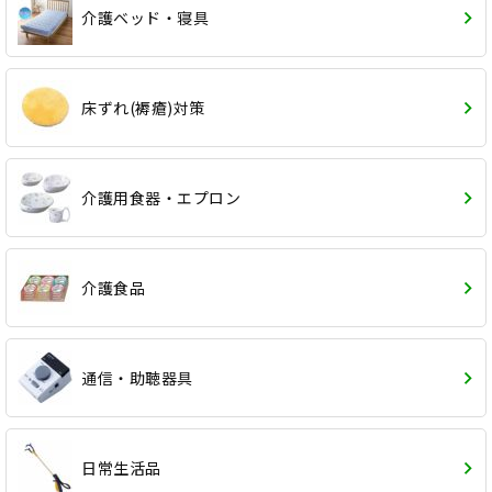
介護ベッド・寝具
床ずれ(褥瘡)対策
介護用食器・エプロン
介護食品
通信・助聴器具
日常生活品