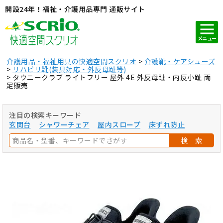
開設24年！福祉・介護用品専門 通販サイト
メニュー
介護用品・福祉用具の快適空間スクリオ
介護靴・ケアシューズ
リハビリ靴(装具対応・外反母趾等)
タウニークラブ ライトフリー 屋外 4E 外反母趾・内反小趾 両
足販売
注目の検索キーワード
玄関台
シャワーチェア
屋内スロープ
床ずれ防止
検 索