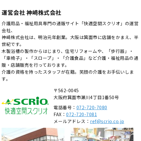
運営会社 神崎株式会社
介護用品・福祉用具専門の通販サイト「快適空間スクリオ」の運営
会社、
神崎株式会社は、明治元年創業。大阪は箕面市に店舗をかまえ、半
世紀です。
木製浴槽の製作からはじまり、住宅リフォームや、「歩行器」・
「車椅子」・「スロープ」・「介護食品」など介護・福祉用品の通
販・店舗販売を行っております。
介護の資格を持ったスタッフが在籍。笑顔の介護をお手伝いしま
す。
〒562-0045
大阪府箕面市瀬川4丁目1番50号
電話番号：
072-720-7080
FAX：
072-720-7081
メールアドレス：
ref@scrio.co.jp