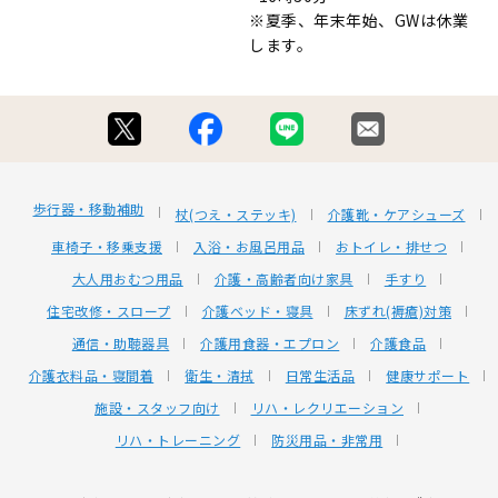
※夏季、年末年始、GWは休業
します。
歩行器・移動補助
杖(つえ・ステッキ)
介護靴・ケアシューズ
車椅子・移乗支援
入浴・お風呂用品
おトイレ・排せつ
大人用おむつ用品
介護・高齢者向け家具
手すり
住宅改修・スロープ
介護ベッド・寝具
床ずれ(褥瘡)対策
通信・助聴器具
介護用食器・エプロン
介護食品
介護衣料品・寝間着
衛生・清拭
日常生活品
健康サポート
施設・スタッフ向け
リハ・レクリエーション
リハ・トレーニング
防災用品・非常用