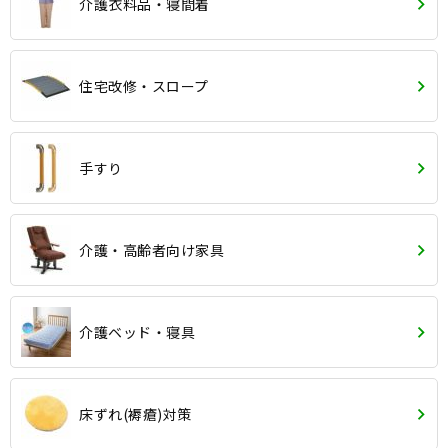
介護衣料品・寝間着
住宅改修・スロープ
手すり
介護・高齢者向け家具
介護ベッド・寝具
床ずれ(褥瘡)対策