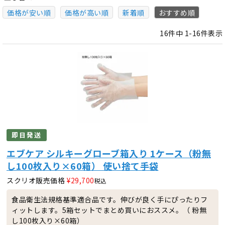
価格が安い順
価格が高い順
新着順
おすすめ順
16
件中
1
-
16
件表示
即日発送
エブケア シルキーグローブ箱入り 1ケース（粉無
し100枚入り×60箱） 使い捨て手袋
スクリオ販売価格
¥
29,700
税込
食品衛生法規格基準適合品です。伸びが良く手にぴったりフ
ィットします。5箱セットでまとめ買いにおススメ。（ 粉無
し100枚入り×60箱）