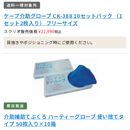
送料一律対象外
ケープ介助グローブ CK-388 10セットパック （1
セット2枚入り） フリーサイズ
スクリオ販売価格
¥
22,990
税込
背抜きやポジショニング時にご使用ください。
即日発送
介助補助てぶくろ ハーティーグローブ 使い捨てタ
イプ 50枚入り×10箱