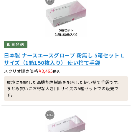
即日発送
日本製 ナースエースグローブ 粉無し 5箱セット L
サイズ（1箱150枚入り） 使い捨て手袋
スクリオ販売価格
¥
3,465
税込
環境に配慮した高機能性樹脂を配合した使い捨て手袋です。
まとめ買いにお得な大き目Lサイズの5箱セットでの販売で
す。