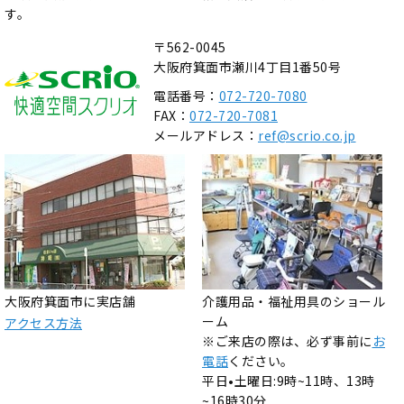
す。
〒562-0045
大阪府箕面市瀬川4丁目1番50号
電話番号：
072-720-7080
FAX：
072-720-7081
メールアドレス：
ref@scrio.co.jp
大阪府箕面市に実店舗
介護用品・福祉用具のショール
ーム
アクセス方法
※ご来店の際は、必ず事前に
お
電話
ください。
平日•土曜日:9時~11時、13時
~16時30分