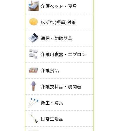
介護ベッド・寝具
床ずれ(褥瘡)対策
通信・助聴器具
介護用食器・エプロン
介護食品
介護衣料品・寝間着
衛生・清拭
日常生活品