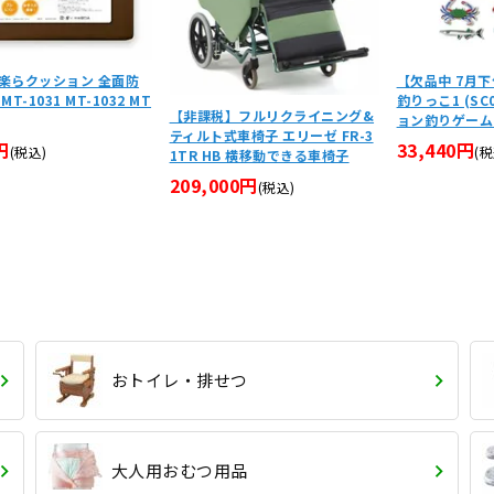
楽らクッション 全面防
【欠品中 7月
T-1031 MT-1032 MT
釣りっこ1 (SC
【非課税】フルリクライニング&
ョン釣りゲーム
ティルト式車椅子 エリーゼ FR-3
円
33,440円
(税込)
(税
1TR HB 横移動できる車椅子
209,000円
(税込)
おトイレ・排せつ
大人用おむつ用品