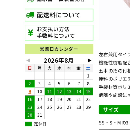
営業日カレンダー
左右兼用タイ
2026年8月
◀
▶
機能性樹脂配
日
月
火
水
木
金
土
五本の指の付
1
原料のポリエ
2
3
4
5
6
7
8
手袋材質ポリ
9
10
11
12
13
14
15
病院や施設に
16
17
18
19
20
21
22
23
24
25
26
27
28
29
サイズ
30
31
SS・S・M
定休日