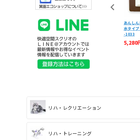
アルー エバー L 5way 大容量
ソフトフォームボウリングセット
あんしん
水 A4・PC収納可 訪問看護 ケ
B-7994
水タイプ M
マネ 旅行バッグにもおすすめ
-1033
15,950円
(税込)
3,750円
5,280
(税込)
リハ・レクリエーション
リハ・トレーニング