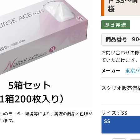
ト SS～
袋
即日発送
90
商品番号
お問い合わせの際
ていただけます。
メーカー
東京パ
スクリオ販売価
サイズ
SS
いのモニター環境等により、実際の商品と色味が
います。
SS