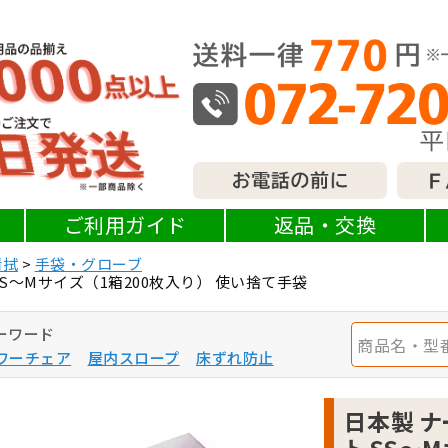
ご利用ガイド
返品・交換
清拭
手袋・グローブ
SS～Mサイズ（1箱200枚入り） 使い捨て手袋
ーワード
ワーチェア
屋内スロープ
床ずれ防止
日本製 ナ