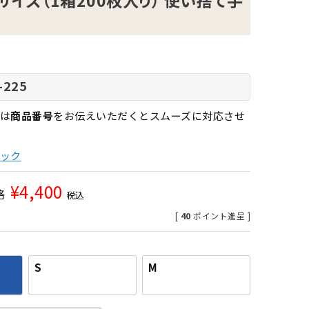
Mサイズ（1箱200枚入り） 使い捨て手
-225
は
商品番号
をお伝えいただくとスムーズに対応させ
ック
¥
4,400
格
税込
[
40
ポイント進呈 ]
S
M