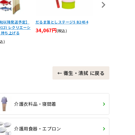
下旬以降発送予定】
だるま落としステージ5 B2454
脳トレボードゲーム 
012) レクリエーシ
くぞー！3パターンセ
34,067円
(税込)
 持ち上げる
クリエーション
11,550円
込)
(税込)
← 衛生・清拭 に戻る
介護衣料品・寝間着
介護用食器・エプロン