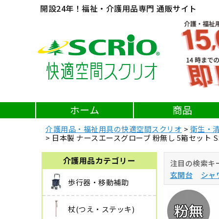
開設24年！福祉・介護用品専門 通販サイト
ホーム
商品
介護用品・福祉用具の快適空間スクリオ
衛生・
日本製 ナースエースグローブ 粉無し 5箱セット 
介護用品カテゴリー
注目の検索キ
玄関台
シャ
歩行器・移動補助
杖(つえ・ステッキ)