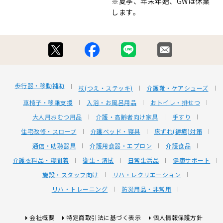
※夏季、年末年始、GWは休業
します。
歩行器・移動補助
杖(つえ・ステッキ)
介護靴・ケアシューズ
車椅子・移乗支援
入浴・お風呂用品
おトイレ・排せつ
大人用おむつ用品
介護・高齢者向け家具
手すり
住宅改修・スロープ
介護ベッド・寝具
床ずれ(褥瘡)対策
通信・助聴器具
介護用食器・エプロン
介護食品
介護衣料品・寝間着
衛生・清拭
日常生活品
健康サポート
施設・スタッフ向け
リハ・レクリエーション
リハ・トレーニング
防災用品・非常用
会社概要
特定商取引法に基づく表示
個人情報保護方針