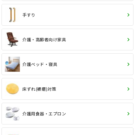
手すり
介護・高齢者向け家具
介護ベッド・寝具
床ずれ(褥瘡)対策
介護用食器・エプロン