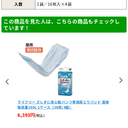
入数
1袋／16枚入×4袋
この商品を見た人は、こちらの商品もチェックし
ています！
ツ専用尿とりパッド 昼用
ライフリー のびーるフィットうす型軽快テープ止め
）
用おむつ 吸収量300cc 1ケース（4袋）
12,144円
(税込)