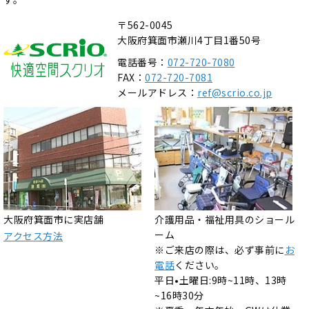
〒562-0045
大阪府箕面市瀬川4丁目1番50号
電話番号：
072-720-7080
FAX：
072-720-7081
メールアドレス：
ref@scrio.co.jp
大阪府箕面市に実店舗
介護用品・福祉用具のショール
ーム
アクセス方法
※ご来店の際は、必ず事前に
お
電話
ください。
平日•土曜日:9時~11時、13時
~16時30分