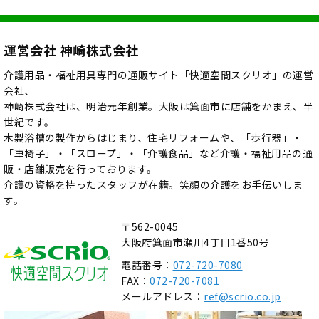
運営会社 神崎株式会社
介護用品・福祉用具専門の通販サイト「快適空間スクリオ」の運営
会社、
神崎株式会社は、明治元年創業。大阪は箕面市に店舗をかまえ、半
世紀です。
木製浴槽の製作からはじまり、住宅リフォームや、「歩行器」・
「車椅子」・「スロープ」・「介護食品」など介護・福祉用品の通
販・店舗販売を行っております。
介護の資格を持ったスタッフが在籍。笑顔の介護をお手伝いしま
す。
〒562-0045
大阪府箕面市瀬川4丁目1番50号
電話番号：
072-720-7080
FAX：
072-720-7081
メールアドレス：
ref@scrio.co.jp