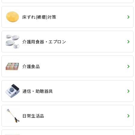
床ずれ(褥瘡)対策
介護用食器・エプロン
介護食品
通信・助聴器具
日常生活品