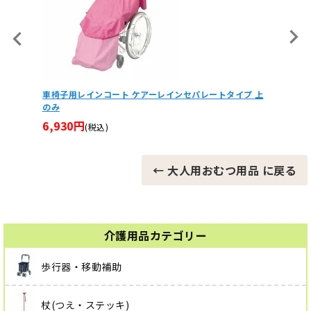
 PM1
プレグラ
トレス
46,6
車椅子用レインコート ケアーレインセパレートタイプ 上
のみ
6,930円
(税込)
← 大人用おむつ用品 に戻る
介護用品カテゴリー
歩行器・移動補助
杖(つえ・ステッキ)