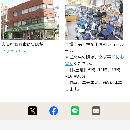
大阪府箕面市に実店舗
介護用品・福祉用具のショール
ーム
アクセス方法
※ご来店の際は、必ず事前に
お
電話
ください。
平日•土曜日:9時~11時、13時
~16時30分
※夏季、年末年始、GWは休業
します。