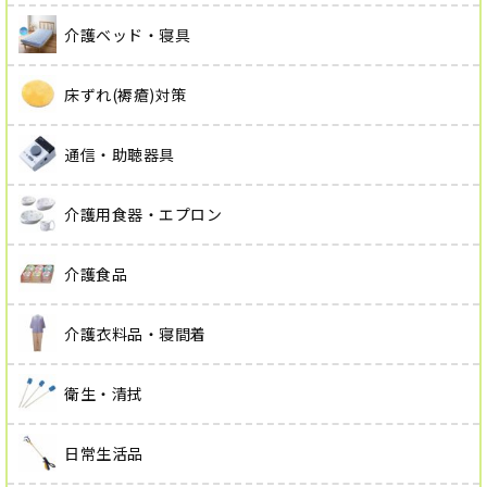
介護ベッド・寝具
床ずれ(褥瘡)対策
通信・助聴器具
介護用食器・エプロン
介護食品
介護衣料品・寝間着
衛生・清拭
日常生活品