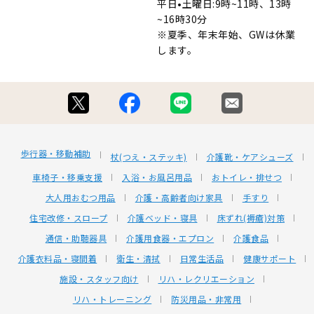
平日•土曜日:9時~11時、13時
~16時30分
※夏季、年末年始、GWは休業
します。
歩行器・移動補助
杖(つえ・ステッキ)
介護靴・ケアシューズ
車椅子・移乗支援
入浴・お風呂用品
おトイレ・排せつ
大人用おむつ用品
介護・高齢者向け家具
手すり
住宅改修・スロープ
介護ベッド・寝具
床ずれ(褥瘡)対策
通信・助聴器具
介護用食器・エプロン
介護食品
介護衣料品・寝間着
衛生・清拭
日常生活品
健康サポート
施設・スタッフ向け
リハ・レクリエーション
リハ・トレーニング
防災用品・非常用