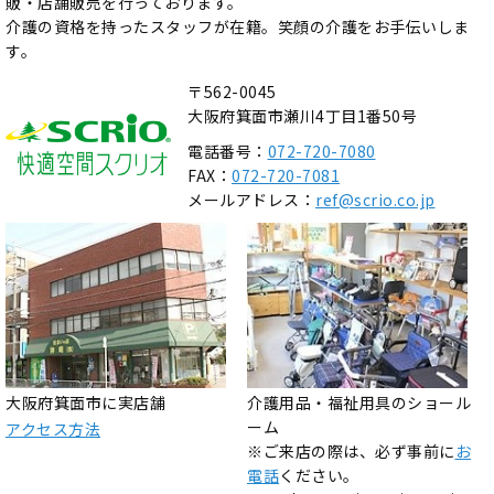
販・店舗販売を行っております。
介護の資格を持ったスタッフが在籍。笑顔の介護をお手伝いしま
す。
〒562-0045
大阪府箕面市瀬川4丁目1番50号
電話番号：
072-720-7080
FAX：
072-720-7081
メールアドレス：
ref@scrio.co.jp
大阪府箕面市に実店舗
介護用品・福祉用具のショール
ーム
アクセス方法
※ご来店の際は、必ず事前に
お
電話
ください。