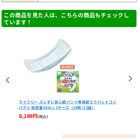
この商品を見た人は、こちらの商品もチェックし
ています！
ドコン
ライフリー うす型軽快パンツ 1ケース（4袋）吸水量300
ライフ
cc 紙パンツ・大人用オムツ
間用 吸
9,724円
6,39
(税込)