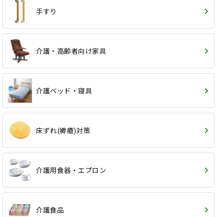
手すり
介護・高齢者向け家具
介護ベッド・寝具
床ずれ(褥瘡)対策
介護用食器・エプロン
介護食品