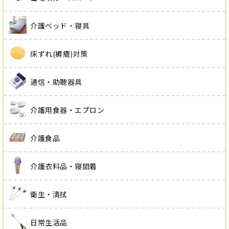
介護ベッド・寝具
床ずれ(褥瘡)対策
通信・助聴器具
介護用食器・エプロン
介護食品
介護衣料品・寝間着
衛生・清拭
日常生活品