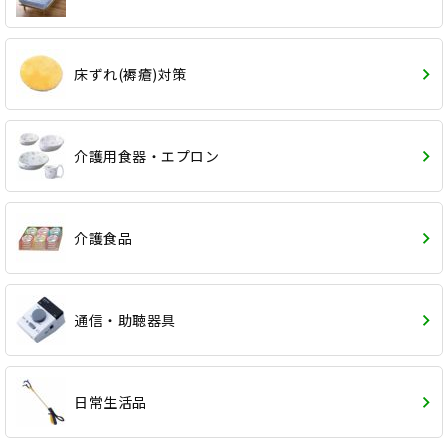
床ずれ(褥瘡)対策
介護用食器・エプロン
介護食品
通信・助聴器具
日常生活品