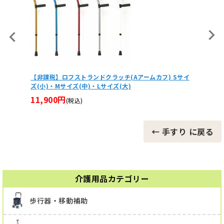
【非課税】ロフストランドクラッチ(Aアームカフ) Sサイ
キャリー
ズ(小)・Mサイズ(中)・Lサイズ(大)
レイン
11,900円
25,0
(税込)
← 手すり に戻る
介護用品カテゴリー
歩行器・移動補助