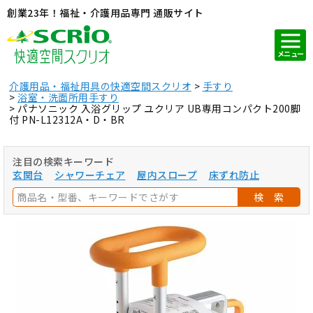
創業23年！福祉・介護用品専門 通販サイト
メニュー
介護用品・福祉用具の快適空間スクリオ
手すり
浴室・洗面所用手すり
パナソニック 入浴グリップ ユクリア UB専用コンパクト200脚
付 PN-L12312A・D・BR
注目の検索キーワード
玄関台
シャワーチェア
屋内スロープ
床ずれ防止
検 索