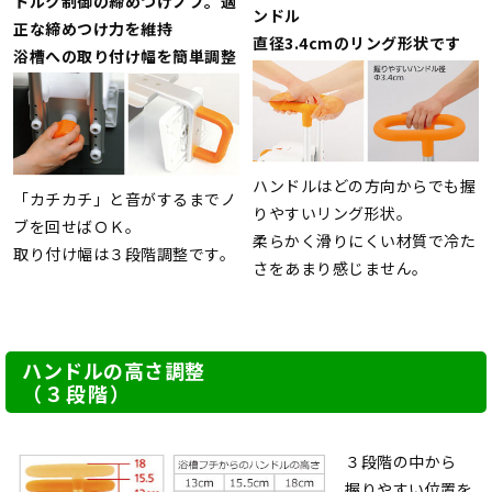
トルク制御の締めつけノブ。適
ンドル
正な締めつけ力を維持
直径3.4cmのリング形状です
浴槽への取り付け幅を簡単調整
ハンドルはどの方向からでも握
「カチカチ」と音がするまでノ
りやすいリング形状。
ブを回せばＯＫ。
柔らかく滑りにくい材質で冷た
取り付け幅は３段階調整です。
さをあまり感じません。
ハンドルの高さ調整
（３段階）
３段階の中から
握りやすい位置を