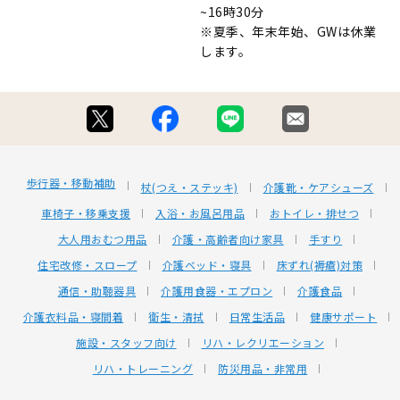
~16時30分
※夏季、年末年始、GWは休業
します。
歩行器・移動補助
杖(つえ・ステッキ)
介護靴・ケアシューズ
車椅子・移乗支援
入浴・お風呂用品
おトイレ・排せつ
大人用おむつ用品
介護・高齢者向け家具
手すり
住宅改修・スロープ
介護ベッド・寝具
床ずれ(褥瘡)対策
通信・助聴器具
介護用食器・エプロン
介護食品
介護衣料品・寝間着
衛生・清拭
日常生活品
健康サポート
施設・スタッフ向け
リハ・レクリエーション
リハ・トレーニング
防災用品・非常用