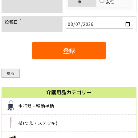
る
女性
投稿日
(
必
須
)
登録
戻る
介護用品カテゴリー
歩行器・移動補助
杖(つえ・ステッキ)