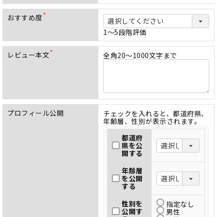
須
)
おすすめ度
(
必
1～5段階評価
須
)
レビュー本文
全角20～1000文字まで
(
必
須
)
プロフィール公開
チェックを入れると、都道府県、
年齢層、性別が表示されます。
都道府
県を公
開する
年齢層
を公開
する
性別を
指定なし
公開す
男性