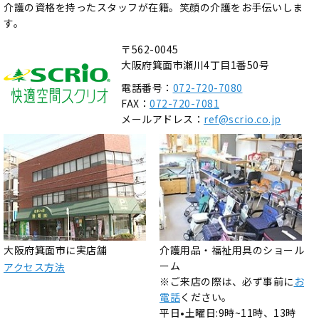
介護の資格を持ったスタッフが在籍。笑顔の介護をお手伝いしま
す。
〒562-0045
大阪府箕面市瀬川4丁目1番50号
電話番号：
072-720-7080
FAX：
072-720-7081
メールアドレス：
ref@scrio.co.jp
大阪府箕面市に実店舗
介護用品・福祉用具のショール
ーム
アクセス方法
※ご来店の際は、必ず事前に
お
電話
ください。
平日•土曜日:9時~11時、13時