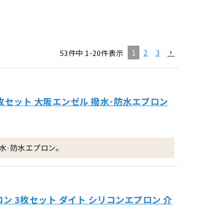
1
2
3
53
件中
1
-
20
件表示
3枚セット 大阪エンゼル 撥水･防水エプロン
水·防水エプロン。
 3枚セット ダイト シリコンエプロン 介