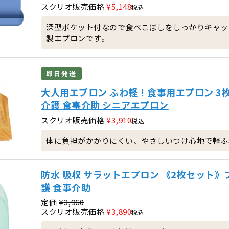
スクリオ販売価格
¥
5,148
税込
深型ポケット付なので食べこぼしをしっかりキャッ
製エプロンです。
即日発送
大人用エプロン ふわ軽！食事用エプロン 3
介護 食事介助 シニアエプロン
スクリオ販売価格
¥
3,910
税込
体に負担がかかりにくい、やさしいつけ心地で軽ふ
防水 吸収 サラットエプロン 《2枚セット》フ
護 食事介助
定価
¥
3,960
スクリオ販売価格
¥
3,890
税込