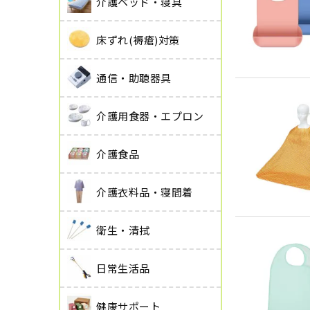
介護ベッド・寝具
床ずれ(褥瘡)対策
通信・助聴器具
介護用食器・エプロン
介護食品
介護衣料品・寝間着
衛生・清拭
日常生活品
健康サポート