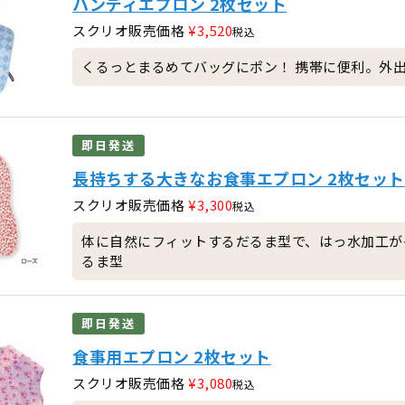
ハンディエプロン 2枚セット
スクリオ販売価格
¥
3,520
税込
くるっとまるめてバッグにポン！ 携帯に便利。外
即日発送
長持ちする大きなお食事エプロン 2枚セット
スクリオ販売価格
¥
3,300
税込
体に自然にフィットするだるま型で、はっ水加工が
るま型
即日発送
食事用エプロン 2枚セット
スクリオ販売価格
¥
3,080
税込