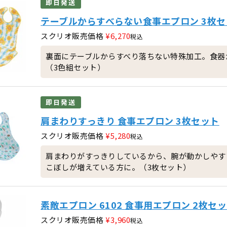
即日発送
テーブルからすべらない食事エプロン 3枚セ
スクリオ販売価格
¥
6,270
税込
裏面にテーブルからすべり落ちない特殊加工。食器
（3色組セット）
即日発送
肩まわりすっきり 食事エプロン 3枚セット
スクリオ販売価格
¥
5,280
税込
肩まわりがすっきりしているから、腕が動かしやす
こぼしが増えている方に。（3枚セット）
素敵エプロン 6102 食事用エプロン 2枚セ
スクリオ販売価格
¥
3,960
税込