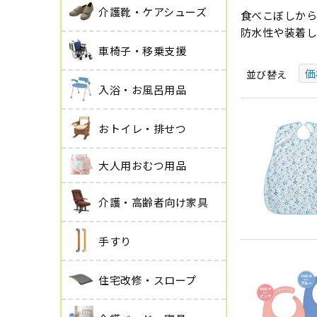
介護靴・ケアシューズ
食べこぼしから
防水性や装着し
車椅子・移乗支援
価
並び替え
入浴・お風呂用品
おトイレ・排せつ
大人用おむつ用品
介護・高齢者向け家具
手すり
住宅改修・スロープ