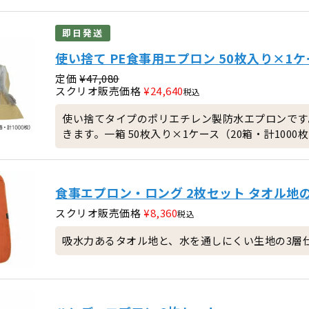
即日発送
使い捨て PE食事用エプロン 50枚入り×1ケ
定価
¥
47,080
スクリオ販売価格
¥
24,640
税込
使い捨てタイプのポリエチレン製防水エプロンです
きます。一箱 50枚入り×1ケース（20箱・計1000
食事エプロン・ロング 2枚セット タオル地
スクリオ販売価格
¥
8,360
税込
吸水力あるタオル地と、水を通しにくい生地の3層