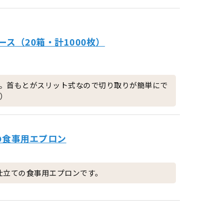
ース（20箱・計1000枚）
。首もとがスリット式なので切り取りが簡単にで
枚）
の食事用エプロン
仕立ての食事用エプロンです。