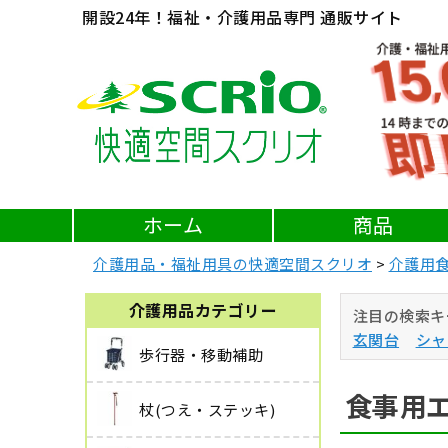
開設24年！福祉・介護用品専門 通販サイト
ホーム
商品
介護用品・福祉用具の快適空間スクリオ
介護用
介護用品カテゴリー
注目の検索キ
玄関台
シャ
歩行器・移動補助
食事用
杖(つえ・ステッキ)