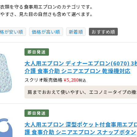
衣類を守る食事用エプロンのカテゴリです。
やすさ、見た目の自然さも含めて選べます。
格が安い順
価格が高い順
新着順
おすすめ順
即日発送
大人用エプロン ディナーエプロン(6070) 
介護 食事介助 シニアエプロン 乾燥機対応
スクリオ販売価格
¥
5,280
税込
肩までおおえて使いやすい、エコノミータイプの撥
即日発送
大人用エプロン 深型ポケット付食事用エプロン
護 食事介助 シニアエプロン スナップボタン