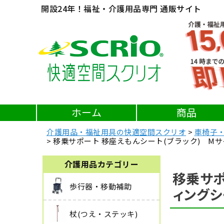
開設24年！福祉・介護用品専門 通販サイト
ホーム
商品
介護用品・福祉用具の快適空間スクリオ
車椅子
移乗サポート 移座えもんシート(ブラック) Mサ
介護用品カテゴリー
移乗サポ
歩行器・移動補助
ィングシ
杖(つえ・ステッキ)