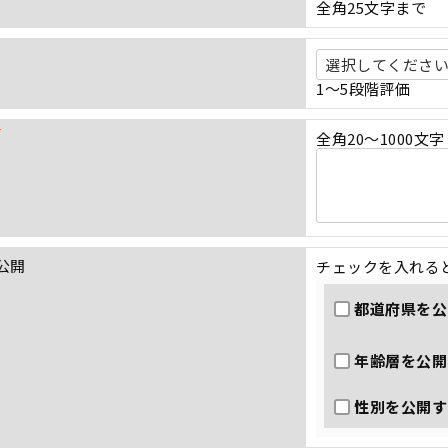
全角25文字まで
必
須
)
1～5段階評価
全角20～1000文
(
必
須
)
公開
チェックを入れる
都道府県を公
年齢層を公開
性別を公開す