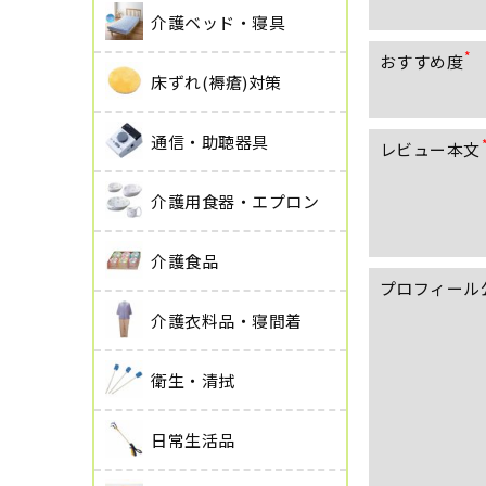
介護ベッド・寝具
おすすめ度
(
床ずれ(褥瘡)対策
必
須
)
通信・助聴器具
レビュー本文
介護用食器・エプロン
介護食品
プロフィール
介護衣料品・寝間着
衛生・清拭
日常生活品