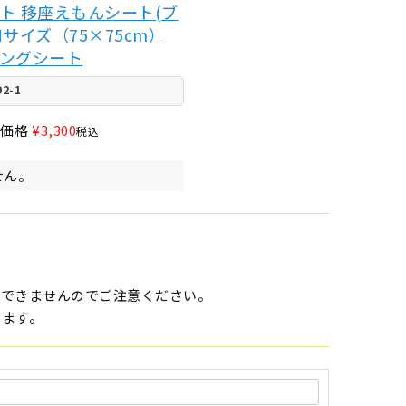
ト 移座えもんシート(ブ
サイズ（75×75cm）
ングシート
92-1
売価格
¥
3,300
税込
せん。
はできませんのでご注意ください。
います。