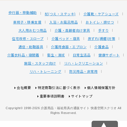
歩行器・移動補助
杖(つえ・ステッキ)
介護靴・ケアシューズ
車椅子・移乗支援
入浴・お風呂用品
おトイレ・排せつ
大人用おむつ用品
介護・高齢者向け家具
手すり
住宅改修・スロープ
介護ベッド・寝具
床ずれ(褥瘡)対策
通信・助聴器具
介護用食器・エプロン
介護食品
介護衣料品・寝間着
衛生・清拭
日常生活品
健康サポート
施設・スタッフ向け
リハ・レクリエーション
リハ・トレーニング
防災用品・非常用
会社概要
特定商取引法に基づく表示
個人情報保護方針
重要事項説明書
サイトマップ
Copyright© 1998-2026 介護用品・福祉用具の通販サイト 快適空間スクリオ All
Rights Reserved.