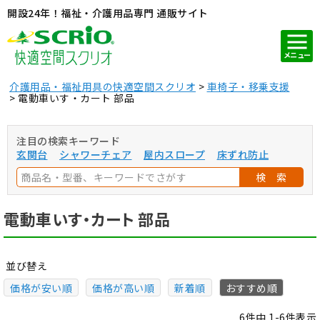
開設24年！福祉・介護用品専門 通販サイト
メニュー
介護用品・福祉用具の快適空間スクリオ
車椅子・移乗支援
電動車いす・カート 部品
注目の検索キーワード
玄関台
シャワーチェア
屋内スロープ
床ずれ防止
検 索
電動車いす・カート 部品
並び替え
価格が安い順
価格が高い順
新着順
おすすめ順
6
件中
1
-
6
件表示