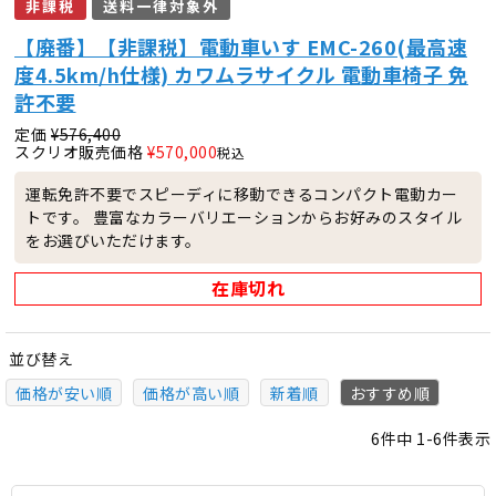
非課税
送料一律対象外
【廃番】【非課税】電動車いす EMC-260(最高速
度4.5km/h仕様) カワムラサイクル 電動車椅子 免
許不要
定価
¥
576,400
スクリオ販売価格
¥
570,000
税込
運転免許不要でスピーディに移動できるコンパクト電動カー
トです。 豊富なカラーバリエーションからお好みのスタイル
をお選びいただけます。
在庫切れ
並び替え
価格が安い順
価格が高い順
新着順
おすすめ順
6
件中
1
-
6
件表示