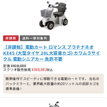
非課税
送料一律対象外
【非課税】電動カート ロマンス プラチナネオ
KE45 (大型タイヤ 20L大容量カゴ) カワムラサイ
クル 電動シニアカー 免許不要
定価
¥
418,000
スクリオ販売価格
¥
388,882
税込
簡単操作でスピーディに移動できる電動カートです。 左右の
バックミラーと、業界最大容量の約20リットルの前部カゴを
標準装備！