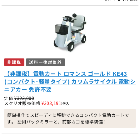
非課税
送料一律対象外
【非課税】電動カート ロマンス ゴールド KE43
(コンパクト･軽量タイプ) カワムラサイクル 電動シ
ニアカー 免許不要
定価
¥
323,000
スクリオ販売価格
¥
303,191
税込
簡単操作でスピーディに移動できるコンパクト電動カートで
す。 左側バックミラーと、前部カゴを標準装備！