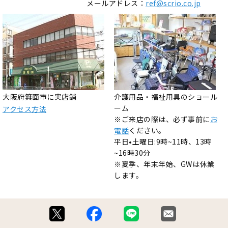
メールアドレス：
ref@scrio.co.jp
大阪府箕面市に実店舗
介護用品・福祉用具のショール
ーム
アクセス方法
※ご来店の際は、必ず事前に
お
電話
ください。
平日•土曜日:9時~11時、13時
~16時30分
※夏季、年末年始、GWは休業
します。