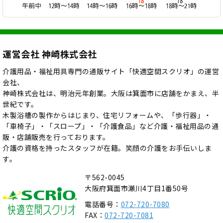
運営会社 神崎株式会社
介護用品・福祉用具専門の通販サイト「快適空間スクリオ」の運営
会社、
神崎株式会社は、明治元年創業。大阪は箕面市に店舗をかまえ、半
世紀です。
木製浴槽の製作からはじまり、住宅リフォームや、「歩行器」・
「車椅子」・「スロープ」・「介護食品」など介護・福祉用品の通
販・店舗販売を行っております。
介護の資格を持ったスタッフが在籍。笑顔の介護をお手伝いしま
す。
〒562-0045
大阪府箕面市瀬川4丁目1番50号
電話番号：
072-720-7080
FAX：
072-720-7081