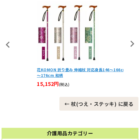
花KOMON 折り畳み 伸縮杖 対応身長146～166cm・156
バンブ
～176cm 和柄
4,95
15,152円
(税込)
← 杖(つえ・ステッキ) に戻る
介護用品カテゴリー