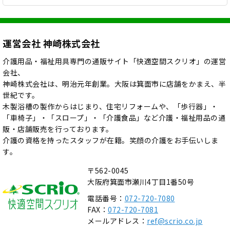
運営会社 神崎株式会社
介護用品・福祉用具専門の通販サイト「快適空間スクリオ」の運営
会社、
神崎株式会社は、明治元年創業。大阪は箕面市に店舗をかまえ、半
世紀です。
木製浴槽の製作からはじまり、住宅リフォームや、「歩行器」・
「車椅子」・「スロープ」・「介護食品」など介護・福祉用品の通
販・店舗販売を行っております。
介護の資格を持ったスタッフが在籍。笑顔の介護をお手伝いしま
す。
〒562-0045
大阪府箕面市瀬川4丁目1番50号
電話番号：
072-720-7080
FAX：
072-720-7081
メールアドレス：
ref@scrio.co.jp