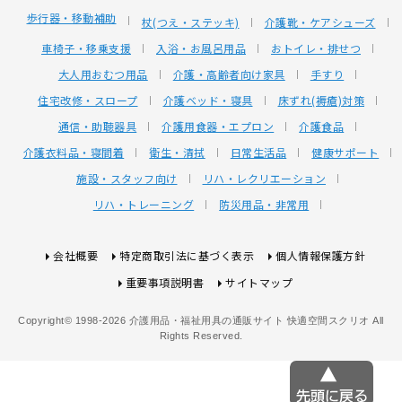
歩行器・移動補助
杖(つえ・ステッキ)
介護靴・ケアシューズ
車椅子・移乗支援
入浴・お風呂用品
おトイレ・排せつ
大人用おむつ用品
介護・高齢者向け家具
手すり
住宅改修・スロープ
介護ベッド・寝具
床ずれ(褥瘡)対策
通信・助聴器具
介護用食器・エプロン
介護食品
介護衣料品・寝間着
衛生・清拭
日常生活品
健康サポート
施設・スタッフ向け
リハ・レクリエーション
リハ・トレーニング
防災用品・非常用
会社概要
特定商取引法に基づく表示
個人情報保護方針
重要事項説明書
サイトマップ
Copyright© 1998-2026 介護用品・福祉用具の通販サイト 快適空間スクリオ All
Rights Reserved.