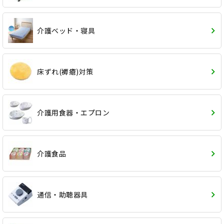
介護ベッド・寝具
床ずれ(褥瘡)対策
介護用食器・エプロン
介護食品
通信・助聴器具