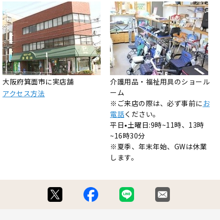
大阪府箕面市に実店舗
介護用品・福祉用具のショール
ーム
アクセス方法
※ご来店の際は、必ず事前に
お
電話
ください。
平日•土曜日:9時~11時、13時
~16時30分
※夏季、年末年始、GWは休業
します。