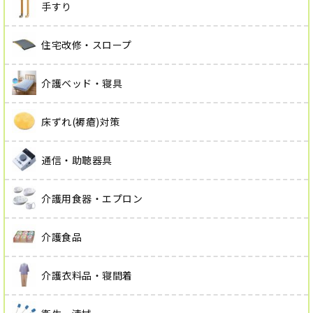
手すり
住宅改修・スロープ
介護ベッド・寝具
床ずれ(褥瘡)対策
通信・助聴器具
介護用食器・エプロン
介護食品
介護衣料品・寝間着