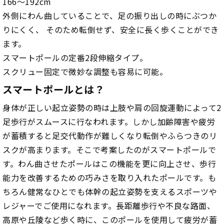
166～192cm
外側にわん曲していることで、足の振り出しの時にぶつか
りにくく、 そのため転倒せず、安全に長く歩くことができ
ます。
スマートポールの定番2段伸縮タイプ。
スクリュー固定で微妙な調整も容易に可能。
スマートポールとは？
身体が正しい起立姿勢の時は上肢や肩の回旋運動によって2
足歩行がスムースに行なわれます。しかし加齢障害や疲労
が蓄積すると足交代動作が難しくなり転倒やふらつきのリ
スクが高まります。そこで考案したのがスマートポールで
す。わん曲させたポールはこの機能を更に向上させ、歩行
能力を改善するための巧みさを取り入れたポールです。も
ちろん健常なひとでも体幹の起立姿勢を支えるスポーツや
レジャーでご使用になれます。長距離歩行や不良な路面、
高原や丘陵など歩く時に、このポールを使用して疲労が蓄