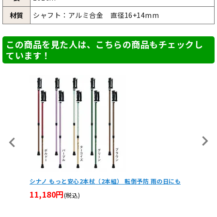
材質
シャフト：アルミ合金 直径16+14mm
この商品を見た人は、こちらの商品もチェックし
ています！
日にも
シナノ 強度の高いしっかり安心2本杖（2本組） 歩行サポ
入浴サポ
ート リハビリ
呂用ク
11,280円
10,7
(税込)