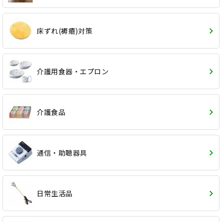
床ずれ(褥瘡)対策
介護用食器・エプロン
介護食品
通信・助聴器具
日常生活品