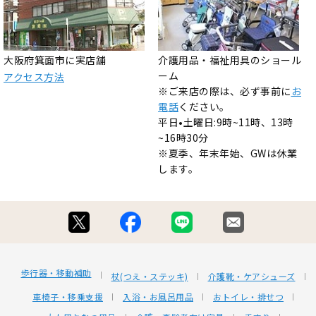
大阪府箕面市に実店舗
介護用品・福祉用具のショール
ーム
アクセス方法
※ご来店の際は、必ず事前に
お
電話
ください。
平日•土曜日:9時~11時、13時
~16時30分
※夏季、年末年始、GWは休業
します。
歩行器・移動補助
杖(つえ・ステッキ)
介護靴・ケアシューズ
車椅子・移乗支援
入浴・お風呂用品
おトイレ・排せつ