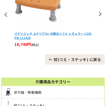
ふくよ
を使用
 1220
ソフトグリップ SOFT-GA 伸縮杖 シナノ 長さ75～90cm
身長約146～176cm
2,09
14,850円
(税込)
← 杖(つえ・ステッキ) に戻る
介護用品カテゴリー
歩行器・移動補助
杖(つえ・ステッキ)