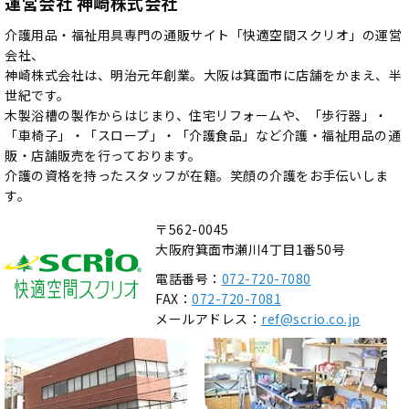
運営会社 神崎株式会社
介護用品・福祉用具専門の通販サイト「快適空間スクリオ」の運営
会社、
神崎株式会社は、明治元年創業。大阪は箕面市に店舗をかまえ、半
世紀です。
木製浴槽の製作からはじまり、住宅リフォームや、「歩行器」・
「車椅子」・「スロープ」・「介護食品」など介護・福祉用品の通
販・店舗販売を行っております。
介護の資格を持ったスタッフが在籍。笑顔の介護をお手伝いしま
す。
〒562-0045
大阪府箕面市瀬川4丁目1番50号
電話番号：
072-720-7080
FAX：
072-720-7081
メールアドレス：
ref@scrio.co.jp