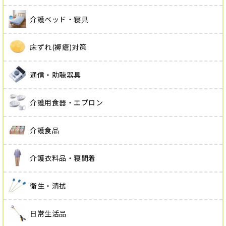
介護ベッド・寝具
床ずれ(褥瘡)対策
通信・助聴器具
介護用食器・エプロン
介護食品
介護衣料品・寝間着
衛生・清拭
日常生活品