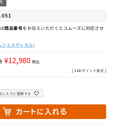
外
1051
は
商品番号
をお伝えいただくとスムーズに対応させ
ムツミメディカル)
¥
12,980
格
税込
[
118
ポイント進呈 ]
気に入りに登録する