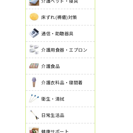
介護ベッド・寝具
床ずれ(褥瘡)対策
通信・助聴器具
介護用食器・エプロン
介護食品
介護衣料品・寝間着
衛生・清拭
日常生活品
健康サポート