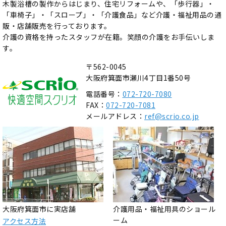
木製浴槽の製作からはじまり、住宅リフォームや、「歩行器」・
「車椅子」・「スロープ」・「介護食品」など介護・福祉用品の通
販・店舗販売を行っております。
介護の資格を持ったスタッフが在籍。笑顔の介護をお手伝いしま
す。
〒562-0045
大阪府箕面市瀬川4丁目1番50号
電話番号：
072-720-7080
FAX：
072-720-7081
メールアドレス：
ref@scrio.co.jp
大阪府箕面市に実店舗
介護用品・福祉用具のショール
ーム
アクセス方法