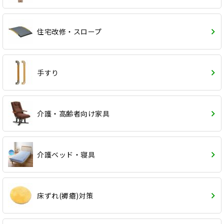
住宅改修・スロープ
手すり
介護・高齢者向け家具
介護ベッド・寝具
床ずれ(褥瘡)対策