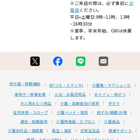
※ご来店の際は、必ず事前に
お
電話
ください。
平日•土曜日:9時~11時、13時
~16時30分
※夏季、年末年始、GWは休業
します。
歩行器・移動補助
杖(つえ・ステッキ)
介護靴・ケアシューズ
車椅子・移乗支援
入浴・お風呂用品
おトイレ・排せつ
大人用おむつ用品
介護・高齢者向け家具
手すり
住宅改修・スロープ
介護ベッド・寝具
床ずれ(褥瘡)対策
通信・助聴器具
介護用食器・エプロン
介護食品
介護衣料品・寝間着
衛生・清拭
日常生活品
健康サポート
施設・スタッフ向け
リハ・レクリエーション