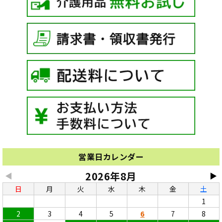
営業日カレンダー
2026年8月
◀
▶
日
月
火
水
木
金
土
1
2
3
4
5
6
7
8