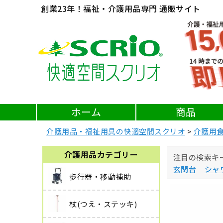
創業23年！福祉・介護用品専門 通販サイト
ホーム
商品
介護用品・福祉用具の快適空間スクリオ
介護用
介護用品カテゴリー
注目の検索キ
玄関台
シャ
歩行器・移動補助
杖(つえ・ステッキ)