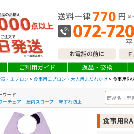
ご利用ガイド
返品・交換
食器・エプロン
食事用エプロン・大人用よだれかけ
食事用RA
ーワード
ワーチェア
屋内スロープ
床ずれ防止
食事用RA