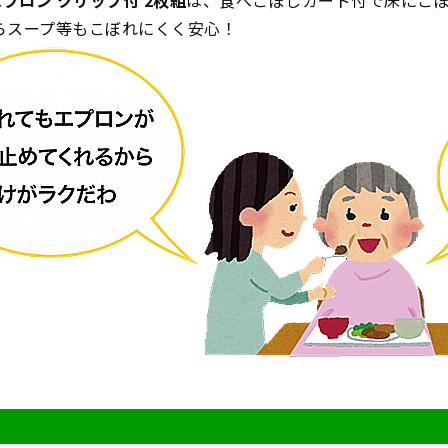
エプロン クリップ付 2枚組
は、食べこぼしガード付で床にこ
らスープ等もこぼれにくく安心！