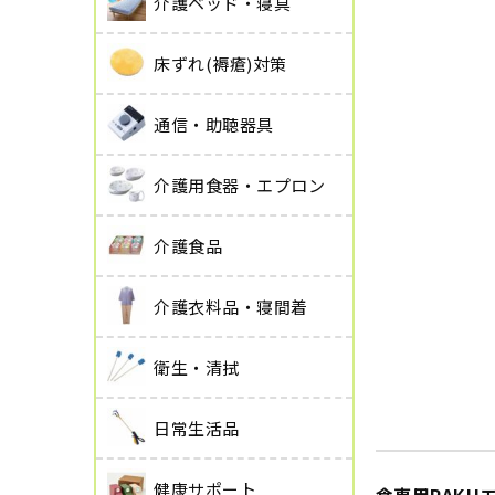
介護ベッド・寝具
床ずれ(褥瘡)対策
通信・助聴器具
介護用食器・エプロン
介護食品
介護衣料品・寝間着
衛生・清拭
日常生活品
健康サポート