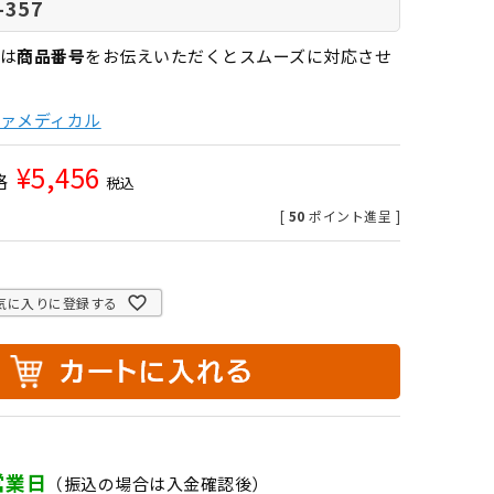
-357
は
商品番号
をお伝えいただくとスムーズに対応させ
ァメディカル
¥
5,456
格
税込
[
50
ポイント進呈 ]
気に入りに登録する
営業日
（振込の場合は入金確認後）