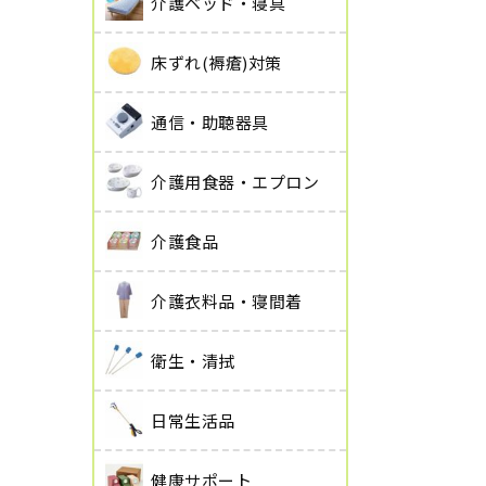
介護ベッド・寝具
床ずれ(褥瘡)対策
通信・助聴器具
介護用食器・エプロン
介護食品
介護衣料品・寝間着
衛生・清拭
日常生活品
健康サポート