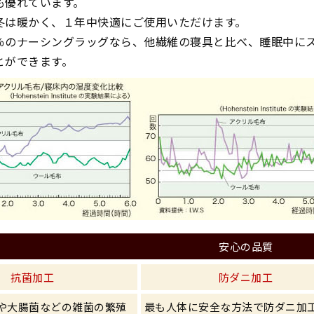
も優れています。
冬は暖かく、１年中快適にご使用いただけます。
％のナーシングラッグなら、他繊維の寝具と比べ、睡眠中に
とができます。
安心の品質
抗菌加工
防ダニ加工
や大腸菌などの雑菌の繁殖
最も人体に安全な方法で防ダニ加