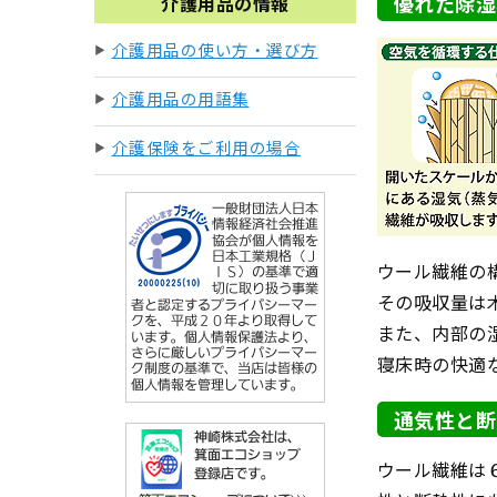
優れた除湿
介護用品の情報
介護用品の使い方・選び方
介護用品の用語集
介護保険をご利用の場合
ウール繊維の
その吸収量は
また、内部の
寝床時の快適
通気性と断
ウール繊維は