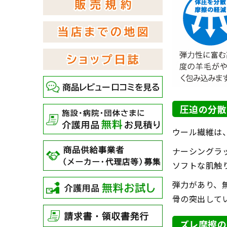
圧迫の分散
ウール繊維は
ナーシングラ
ソフトな肌触り
弾力があり、
骨の突出して
ズレ摩擦の