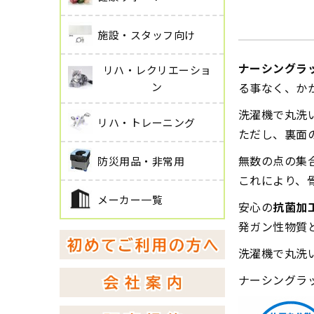
施設・スタッフ向け
ナーシングラッ
リハ・レクリエーショ
ン
る事なく、か
洗濯機で丸洗
リハ・トレーニング
ただし、裏面
無数の点の集
防災用品・非常用
これにより、
メーカー一覧
安心の
抗菌加
発ガン性物質
洗濯機で丸洗
ナーシングラ