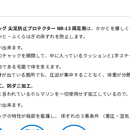
グ 尖足防止プロテクター NR-13 両足用
は、かかとを優しく
かと・ふくらはぎの床ずれを防止します。
い出来ます。
のチャックを開閉して、中に入っているクッションとL字スチ
合である毛面で体を支えます。
骨が出ている箇所でも、圧迫が集中することなく、体重が分
工、防ダニ加工
。
と言われているホルマリンを一切使用せず加工しているので
い出来ます。
ッグの特性が局部を看護し、 床ずれの３悪条件 （重圧・湿気