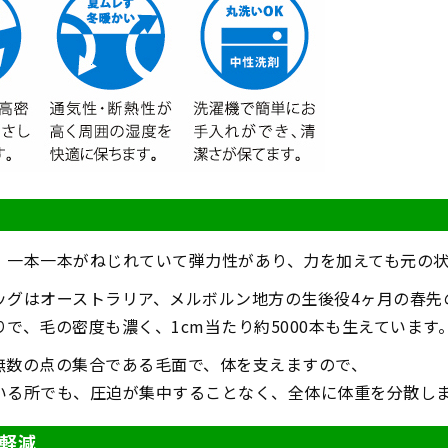
、一本一本がねじれていて弾力性があり、力を加えても元の
ッグはオーストラリア、メルボルン地方の生後役4ヶ月の春先
で、毛の密度も濃く、1cm当たり約5000本も生えています
無数の点の集合である毛面で、体を支えますので、
いる所でも、圧迫が集中することなく、全体に体重を分散し
軽減