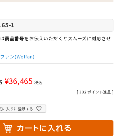
165-1
は
商品番号
をお伝えいただくとスムーズに対応させ
ァン(Welfan)
¥
36,465
格
税込
[
332
ポイント進呈 ]
気に入りに登録する