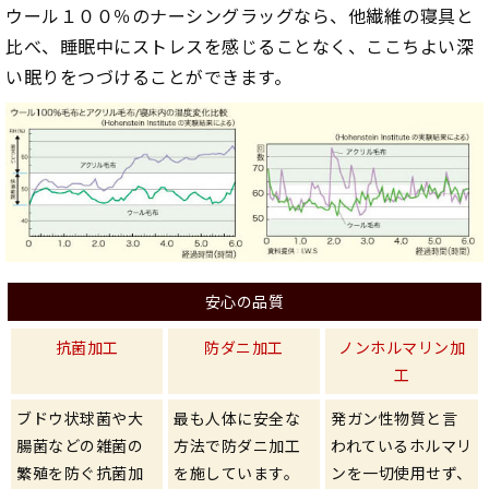
ウール１００％のナーシングラッグなら、他繊維の寝具と
比べ、睡眠中にストレスを感じることなく、ここちよい深
い眠りをつづけることができます。
安心の品質
抗菌加工
防ダニ加工
ノンホルマリン加
工
ブドウ状球菌や大
最も人体に安全な
発ガン性物質と言
腸菌などの雑菌の
方法で防ダニ加工
われているホルマリ
繁殖を防ぐ抗菌加
を施しています。
ンを一切使用せず、