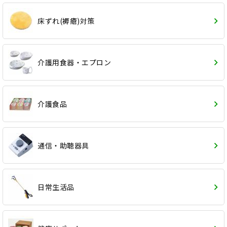
床ずれ(褥瘡)対策
介護用食器・エプロン
介護食品
通信・助聴器具
日常生活品