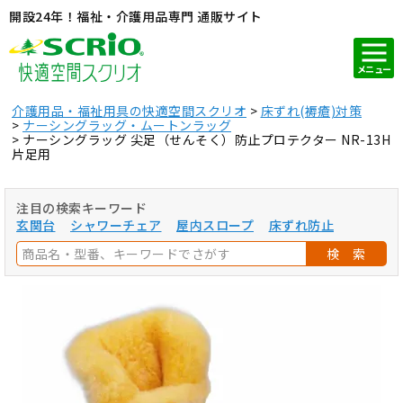
開設24年！福祉・介護用品専門 通販サイト
メニュー
介護用品・福祉用具の快適空間スクリオ
床ずれ(褥瘡)対策
ナーシングラッグ・ムートンラッグ
ナーシングラッグ 尖足（せんそく）防止プロテクター NR-13H
片足用
注目の検索キーワード
玄関台
シャワーチェア
屋内スロープ
床ずれ防止
検 索