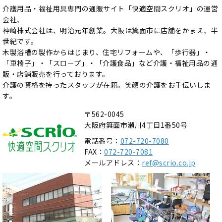
介護用品・福祉用具専門の通販サイト「快適空間スクリオ」の運営
会社、
神崎株式会社は、明治元年創業。大阪は箕面市に店舗をかまえ、半
世紀です。
木製浴槽の製作からはじまり、住宅リフォームや、「歩行器」・
「車椅子」・「スロープ」・「介護食品」など介護・福祉用品の通
販・店舗販売を行っております。
介護の資格を持ったスタッフが在籍。笑顔の介護をお手伝いしま
す。
〒562-0045
大阪府箕面市瀬川4丁目1番50号
電話番号：
072-720-7080
FAX：
072-720-7081
メールアドレス：
ref@scrio.co.jp