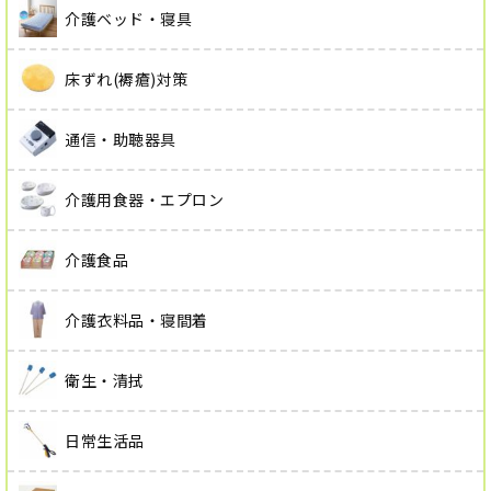
介護ベッド・寝具
床ずれ(褥瘡)対策
通信・助聴器具
介護用食器・エプロン
介護食品
介護衣料品・寝間着
衛生・清拭
日常生活品