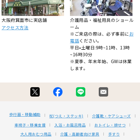
大阪府箕面市に実店舗
介護用品・福祉用具のショール
ーム
アクセス方法
※ご来店の際は、必ず事前に
お
電話
ください。
平日•土曜日:9時~11時、13時
~16時30分
※夏季、年末年始、GWは休業
します。
歩行器・移動補助
杖(つえ・ステッキ)
介護靴・ケアシューズ
車椅子・移乗支援
入浴・お風呂用品
おトイレ・排せつ
大人用おむつ用品
介護・高齢者向け家具
手すり