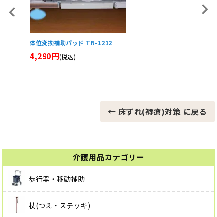
あんしん楽らクッション 全面防水タイプ MT-1031 MT
032 MT-1033
5,280円
(税込)
← 床ずれ(褥瘡)対策 に戻る
介護用品カテゴリー
歩行器・移動補助
杖(つえ・ステッキ)