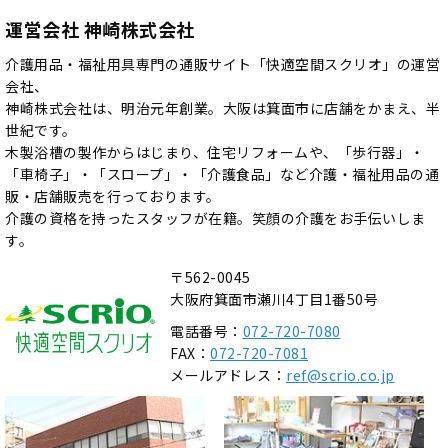
運営会社 神崎株式会社
介護用品・福祉用具専門の通販サイト「快適空間スクリオ」の運営
会社、
神崎株式会社は、明治元年創業。大阪は箕面市に店舗をかまえ、半
世紀です。
木製浴槽の製作からはじまり、住宅リフォームや、「歩行器」・
「車椅子」・「スロープ」・「介護食品」など介護・福祉用品の通
販・店舗販売を行っております。
介護の資格を持ったスタッフが在籍。笑顔の介護をお手伝いしま
す。
〒562-0045
大阪府箕面市瀬川4丁目1番50号
電話番号：
072-720-7080
FAX：
072-720-7081
メールアドレス：
ref@scrio.co.jp