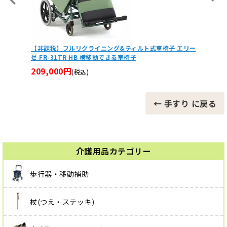
【非課税】ロフストランドクラッチ(Aアームカフ) Sサイ
ジェル
ズ(小)・Mサイズ(中)・Lサイズ(大)
介護ベッド
 エリー
P-S
11,900円
(税込)
22,4
← 手すり に戻る
介護用品カテゴリー
歩行器・移動補助
杖(つえ・ステッキ)