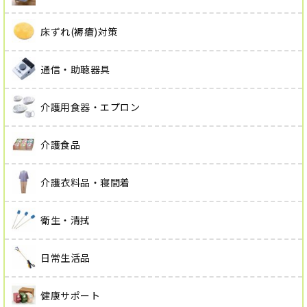
床ずれ(褥瘡)対策
通信・助聴器具
介護用食器・エプロン
介護食品
介護衣料品・寝間着
衛生・清拭
日常生活品
健康サポート