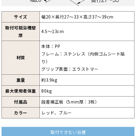
サイズ
幅20×奥行27～33×高さ37～39cm
取付可能浴槽壁
4.5～13cm
厚
本体：PP
フレーム：ステンレス（内側ゴムシート貼
材質
り）
グリップ表面：エラストマー
重量
約3.9kg
最大使用者体重
80kg
付属品
段差補正板（5mm厚：3枚）
カラー
レッド、ブルー
取付できない浴槽