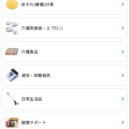
床ずれ(褥瘡)対策
介護用食器・エプロン
介護食品
通信・助聴器具
日常生活品
健康サポート