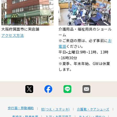
大阪府箕面市に実店舗
介護用品・福祉用具のショール
ーム
アクセス方法
※ご来店の際は、必ず事前に
お
電話
ください。
平日•土曜日:9時~11時、13時
~16時30分
※夏季、年末年始、GWは休業
します。
歩行器・移動補助
杖(つえ・ステッキ)
介護靴・ケアシューズ
車椅子・移乗支援
入浴・お風呂用品
おトイレ・排せつ