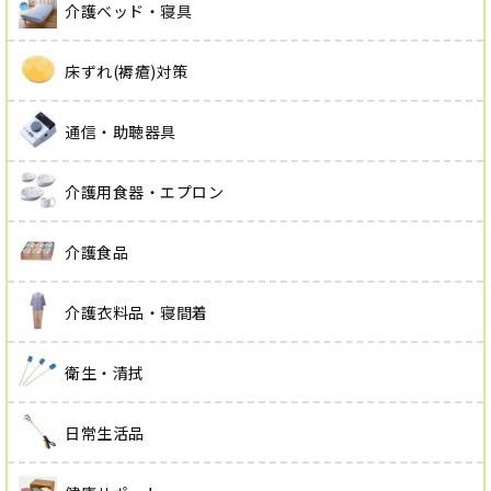
介護ベッド・寝具
床ずれ(褥瘡)対策
通信・助聴器具
介護用食器・エプロン
介護食品
介護衣料品・寝間着
衛生・清拭
日常生活品