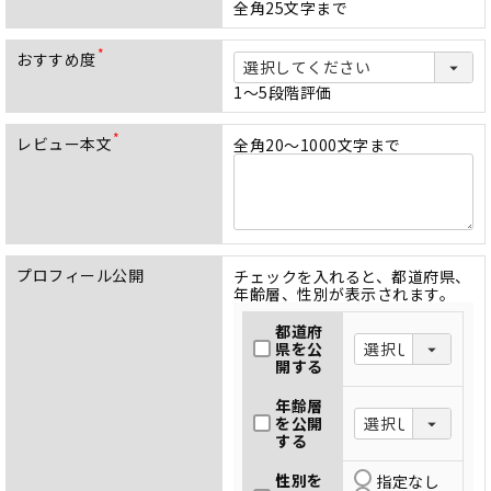
必
全角25文字まで
須
)
おすすめ度
(
必
1～5段階評価
須
)
レビュー本文
全角20～1000文字まで
(
必
須
)
プロフィール公開
チェックを入れると、都道府県、
年齢層、性別が表示されます。
都道府
県を公
開する
年齢層
を公開
する
性別を
指定なし