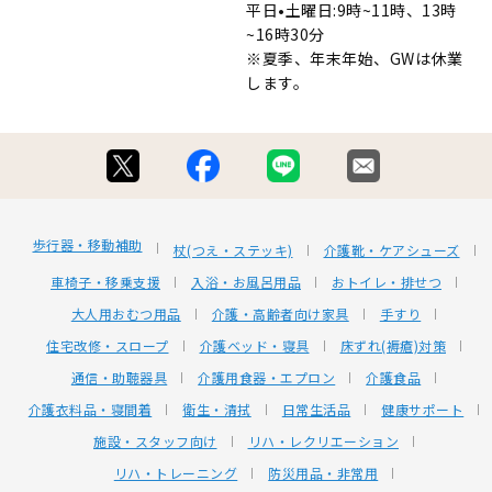
平日•土曜日:9時~11時、13時
~16時30分
※夏季、年末年始、GWは休業
します。
歩行器・移動補助
杖(つえ・ステッキ)
介護靴・ケアシューズ
車椅子・移乗支援
入浴・お風呂用品
おトイレ・排せつ
大人用おむつ用品
介護・高齢者向け家具
手すり
住宅改修・スロープ
介護ベッド・寝具
床ずれ(褥瘡)対策
通信・助聴器具
介護用食器・エプロン
介護食品
介護衣料品・寝間着
衛生・清拭
日常生活品
健康サポート
施設・スタッフ向け
リハ・レクリエーション
リハ・トレーニング
防災用品・非常用