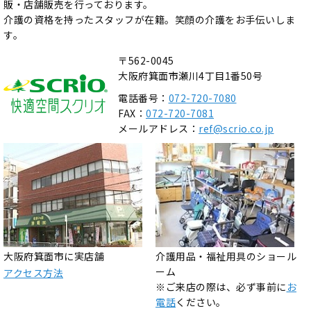
販・店舗販売を行っております。
介護の資格を持ったスタッフが在籍。笑顔の介護をお手伝いしま
す。
〒562-0045
大阪府箕面市瀬川4丁目1番50号
電話番号：
072-720-7080
FAX：
072-720-7081
メールアドレス：
ref@scrio.co.jp
大阪府箕面市に実店舗
介護用品・福祉用具のショール
ーム
アクセス方法
※ご来店の際は、必ず事前に
お
電話
ください。