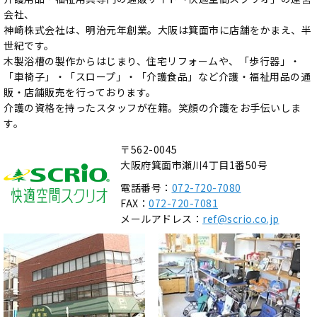
会社、
神崎株式会社は、明治元年創業。大阪は箕面市に店舗をかまえ、半
世紀です。
木製浴槽の製作からはじまり、住宅リフォームや、「歩行器」・
「車椅子」・「スロープ」・「介護食品」など介護・福祉用品の通
販・店舗販売を行っております。
介護の資格を持ったスタッフが在籍。笑顔の介護をお手伝いしま
す。
〒562-0045
大阪府箕面市瀬川4丁目1番50号
電話番号：
072-720-7080
FAX：
072-720-7081
メールアドレス：
ref@scrio.co.jp