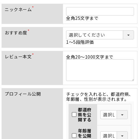
ニックネーム
(
必
全角25文字まで
須
)
おすすめ度
(
必
1～5段階評価
須
)
レビュー本文
全角20～1000文字まで
(
必
須
)
プロフィール公開
チェックを入れると、都道府県、
年齢層、性別が表示されます。
都道府
県を公
開する
年齢層
を公開