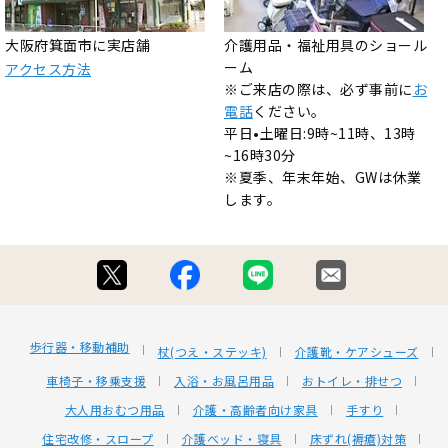
大阪府箕面市に実店舗
介護用品・福祉用具のショール
ーム
アクセス方法
※ご来店の際は、必ず事前に
お
電話
ください。
平日•土曜日:9時~11時、13時
~16時30分
※夏季、年末年始、GWは休業
します。
歩行器・移動補助
杖(つえ・ステッキ)
介護靴・ケアシューズ
車椅子・移乗支援
入浴・お風呂用品
おトイレ・排せつ
大人用おむつ用品
介護・高齢者向け家具
手すり
住宅改修・スロープ
介護ベッド・寝具
床ずれ(褥瘡)対策