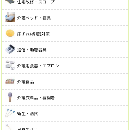
住宅改修・スロープ
介護ベッド・寝具
床ずれ(褥瘡)対策
通信・助聴器具
介護用食器・エプロン
介護食品
介護衣料品・寝間着
衛生・清拭
日常生活品