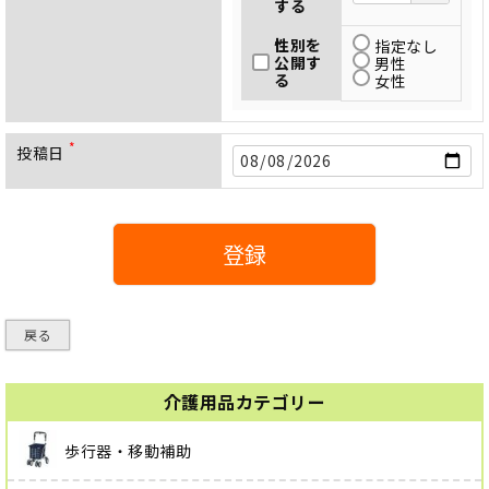
する
性別を
指定なし
公開す
男性
る
女性
投稿日
(
必
須
)
登録
戻る
介護用品カテゴリー
歩行器・移動補助