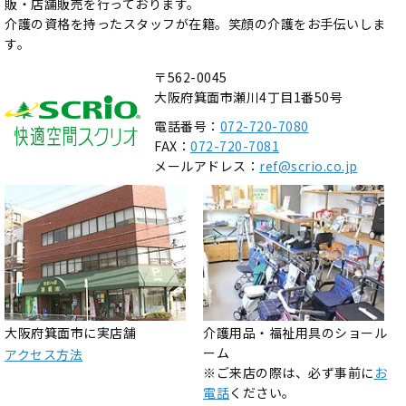
販・店舗販売を行っております。
介護の資格を持ったスタッフが在籍。笑顔の介護をお手伝いしま
す。
〒562-0045
大阪府箕面市瀬川4丁目1番50号
電話番号：
072-720-7080
FAX：
072-720-7081
メールアドレス：
ref@scrio.co.jp
大阪府箕面市に実店舗
介護用品・福祉用具のショール
ーム
アクセス方法
※ご来店の際は、必ず事前に
お
電話
ください。