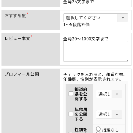
必
全角25文字まで
須
)
おすすめ度
(
必
1～5段階評価
須
)
レビュー本文
全角20～1000文字まで
(
必
須
)
プロフィール公開
チェックを入れると、都道府県、
年齢層、性別が表示されます。
都道府
県を公
開する
年齢層
を公開
する
性別を
指定なし