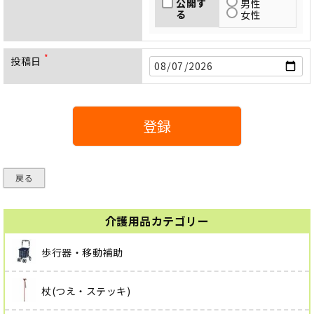
公開す
男性
る
女性
投稿日
(
必
須
)
登録
戻る
介護用品カテゴリー
歩行器・移動補助
杖(つえ・ステッキ)