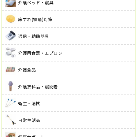
介護ベッド・寝具
床ずれ(褥瘡)対策
通信・助聴器具
介護用食器・エプロン
介護食品
介護衣料品・寝間着
衛生・清拭
日常生活品
健康サポート