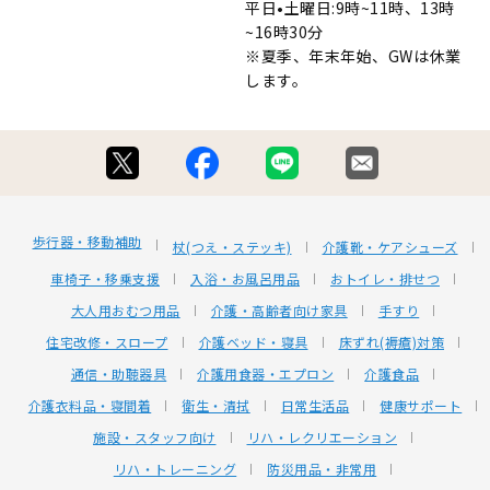
平日•土曜日:9時~11時、13時
~16時30分
※夏季、年末年始、GWは休業
します。
歩行器・移動補助
杖(つえ・ステッキ)
介護靴・ケアシューズ
車椅子・移乗支援
入浴・お風呂用品
おトイレ・排せつ
大人用おむつ用品
介護・高齢者向け家具
手すり
住宅改修・スロープ
介護ベッド・寝具
床ずれ(褥瘡)対策
通信・助聴器具
介護用食器・エプロン
介護食品
介護衣料品・寝間着
衛生・清拭
日常生活品
健康サポート
施設・スタッフ向け
リハ・レクリエーション
リハ・トレーニング
防災用品・非常用