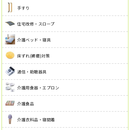
手すり
住宅改修・スロープ
介護ベッド・寝具
床ずれ(褥瘡)対策
通信・助聴器具
介護用食器・エプロン
介護食品
介護衣料品・寝間着