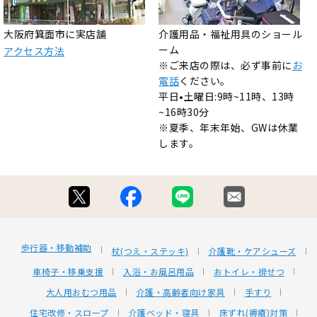
大阪府箕面市に実店舗
介護用品・福祉用具のショール
ーム
アクセス方法
※ご来店の際は、必ず事前に
お
電話
ください。
平日•土曜日:9時~11時、13時
~16時30分
※夏季、年末年始、GWは休業
します。
歩行器・移動補助
杖(つえ・ステッキ)
介護靴・ケアシューズ
車椅子・移乗支援
入浴・お風呂用品
おトイレ・排せつ
大人用おむつ用品
介護・高齢者向け家具
手すり
住宅改修・スロープ
介護ベッド・寝具
床ずれ(褥瘡)対策