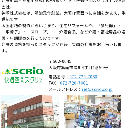
介護用品・福祉用具専門の通販サイト「快適空間スクリオ」の運営
会社、
神崎株式会社は、明治元年創業。大阪は箕面市に店舗をかまえ、半
世紀です。
木製浴槽の製作からはじまり、住宅リフォームや、「歩行器」・
「車椅子」・「スロープ」・「介護食品」など介護・福祉用品の通
販・店舗販売を行っております。
介護の資格を持ったスタッフが在籍。笑顔の介護をお手伝いしま
す。
〒562-0045
大阪府箕面市瀬川4丁目1番50号
電話番号：
072-720-7080
FAX：
072-720-7081
メールアドレス：
ref@scrio.co.jp