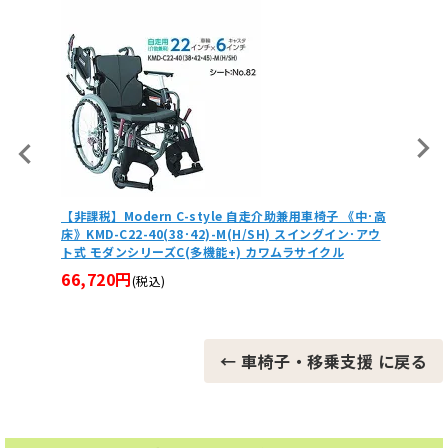
 《中･高
【非課税】Modern C-style 介助用車椅子《低床》KMD-
【非課税
イン･アウ
C16-40(38･42)-EL-LO(SL/SSL) エレベーティング式 モ
床》KMD
ル
ダンシリーズC(多機能+) カワムラサイクル
アウト式
75,800円
54,8
(税込)
← 車椅子・移乗支援 に戻る