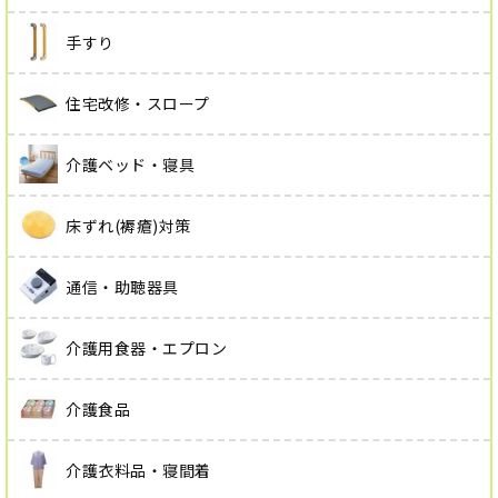
手すり
住宅改修・スロープ
介護ベッド・寝具
床ずれ(褥瘡)対策
通信・助聴器具
介護用食器・エプロン
介護食品
介護衣料品・寝間着