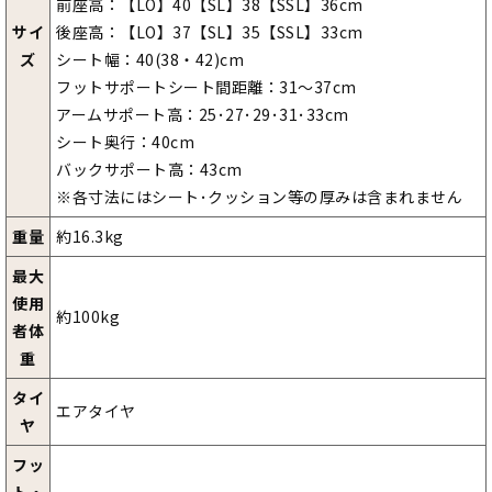
前座高：【LO】40【SL】38【SSL】36cm
サイ
後座高：【LO】37【SL】35【SSL】33cm
ズ
シート幅：40(38・42)cm
フットサポートシート間距離：31～37cm
アームサポート高：25･27･29･31･33cm
シート奥行：40cm
バックサポート高：43cm
※各寸法にはシート･クッション等の厚みは含まれません
重量
約16.3kg
最大
使用
約100kg
者体
重
タイ
エアタイヤ
ヤ
フッ