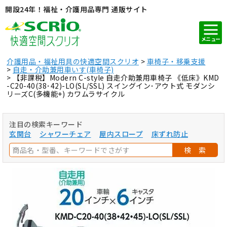
開設24年！福祉・介護用品専門 通販サイト
メニュー
介護用品・福祉用具の快適空間スクリオ
車椅子・移乗支援
自走・介助兼用車いす(車椅子)
【非課税】Modern C-style 自走介助兼用車椅子 《低床》KMD
-C20-40(38･42)-LO(SL/SSL) スイングイン･アウト式 モダンシ
リーズC(多機能+) カワムラサイクル
注目の検索キーワード
玄関台
シャワーチェア
屋内スロープ
床ずれ防止
検 索