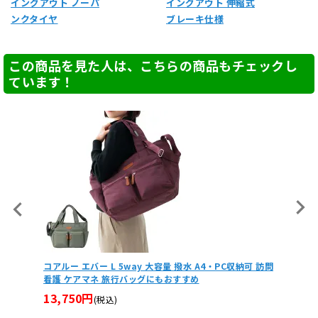
イングアウト ノーパ
イングアウト 伸縮式
ンクタイヤ
ブレーキ仕様
この商品を見た人は、こちらの商品もチェックし
ています！
コアルー エバー L 5way 大容量 撥水 A4・PC収納可 訪問
かるがも
看護 ケアマネ 旅行バッグにもおすすめ
～190
13,750円
7,15
(税込)