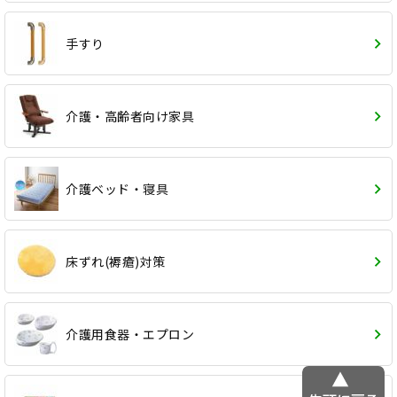
手すり
介護・高齢者向け家具
介護ベッド・寝具
床ずれ(褥瘡)対策
介護用食器・エプロン