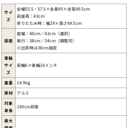
全幅55.5・57.5×全長95×全高90.5cm
サイ
前座高：43cm
ズ
折りたたみ時：幅29×高さ69.5cm
座幅：40cm／42cm（選択）
座面
奥行：38cm／34cm（調整可）
※出荷時は38cm設定
車輪
サイ
前輪6×後輪16インチ
ズ
重量
14.9kg
素材
アルミ
対象
160cm前後
身長
最大
使用