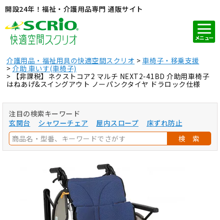
開設24年！福祉・介護用品専門 通販サイト
メニュー
介護用品・福祉用具の快適空間スクリオ
車椅子・移乗支援
介助 車いす(車椅子)
【非課税】ネクストコア2 マルチ NEXT2-41BD 介助用車椅子
はねあげ&スイングアウト ノーパンクタイヤ ドラロック仕様
注目の検索キーワード
玄関台
シャワーチェア
屋内スロープ
床ずれ防止
検 索