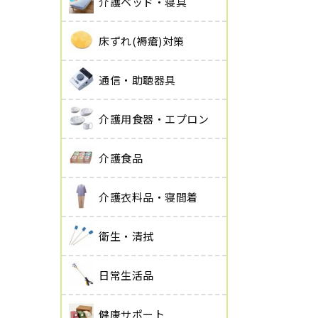
介護ベッド・寝具
床ずれ(褥瘡)対策
通信・助聴器具
介護用食器・エプロン
介護食品
介護衣料品・寝間着
衛生・清拭
日常生活品
健康サポート