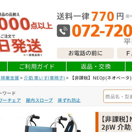
ご利用ガイド
返品・交換
・移乗支援
介助 車いす(車椅子)
【非課税】NEOβ(ネオベータ)シ
ーワード
ワーチェア
屋内スロープ
床ずれ防止
【非課税】
2βW 介