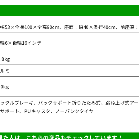
幅53×全長100×全高90cm、座面：幅40×奥行40cm、前座高：
輪6×後輪16インチ
2.8kg
アルミ
00kg
タックルブレーキ、バックサポート折りたたみ式、跳ね上げ式ア
サポート、PUキャスタ、ノーパンクタイヤ
見た人は、こちらの商品もチェックしています！