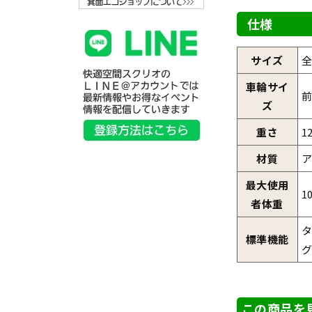
仕様
サイズ
全
車輪サイ
前
ズ
重さ
1
材質
最大使用
1
者体重
標準機能
グ
この商品を