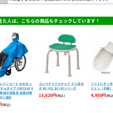
見た人は、こちらの商品もチェックしています！
レインコート はおるっ
コンパクトバスチェア ミニ背付
ソフトにぎっ手 1
チョタイプ V0021AF V
き BC-01L BC-01シリーズ
ミトン（手袋）
G 車椅子用雨具 防雨対策
13,620円
4,950円
(税込)
(税込
すい設計
円
(税込)