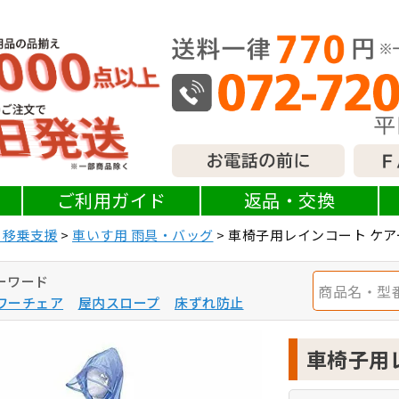
ご利用ガイド
返品・交換
・移乗支援
車いす用 雨具・バッグ
車椅子用レインコート ケア
ーワード
ワーチェア
屋内スロープ
床ずれ防止
車椅子用