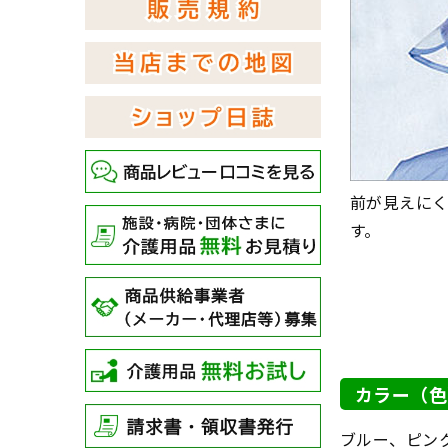
前が見えに
す。
カラー（色
ブルー、ピン