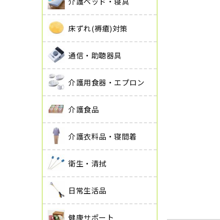
介護ベッド・寝具
床ずれ(褥瘡)対策
通信・助聴器具
介護用食器・エプロン
介護食品
介護衣料品・寝間着
衛生・清拭
日常生活品
健康サポート