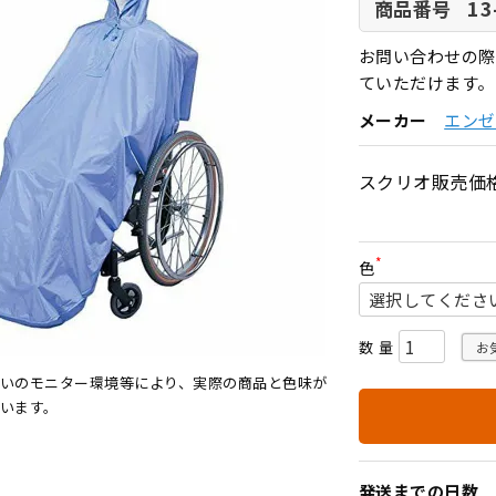
13
商品番号
お問い合わせの際
ていただけます。
メーカー
エンゼル
スクリオ販売価
色
(
必
須
)
お
いのモニター環境等により、実際の商品と色味が
います。
発送までの日数