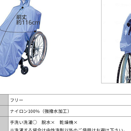
フリー
ナイロン100％（強撥水加工）
手洗い洗濯○ 脱水× 乾燥機×
※洗濯する場合は中性洗剤以外のご使用はお避け下さい。