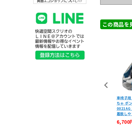
この商品を
身反射車いす用ポンチョ 雨
車椅子用
・レインコート
ちゃ ポン
0021A
,800円
(税込)
着脱しや
【非課税】アルコー1S-C型 室内
6,700
用歩行車
86,400円
(税込)