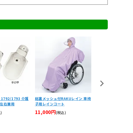
792/1793 介護
総裏メッシュ付RAKUレイン 車椅
車椅子用レインコート
左右兼用
子用レインコート
ンセパレートタイプ 
11,000円
6,930円
)
(税込)
(税込)