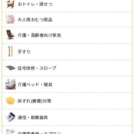
おトイレ・排せつ
大人用おむつ用品
介護・高齢者向け家具
手すり
住宅改修・スロープ
介護ベッド・寝具
床ずれ(褥瘡)対策
通信・助聴器具
介護用食器・エプロン