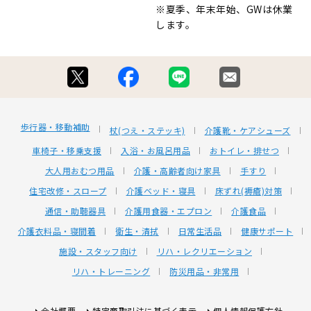
※夏季、年末年始、GWは休業
します。
歩行器・移動補助
杖(つえ・ステッキ)
介護靴・ケアシューズ
車椅子・移乗支援
入浴・お風呂用品
おトイレ・排せつ
大人用おむつ用品
介護・高齢者向け家具
手すり
住宅改修・スロープ
介護ベッド・寝具
床ずれ(褥瘡)対策
通信・助聴器具
介護用食器・エプロン
介護食品
介護衣料品・寝間着
衛生・清拭
日常生活品
健康サポート
施設・スタッフ向け
リハ・レクリエーション
リハ・トレーニング
防災用品・非常用
会社概要
特定商取引法に基づく表示
個人情報保護方針