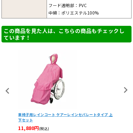
フード透明部：PVC
中綿：ポリエステル100%
この商品を見た人は、こちらの商品もチェックし
ています！
イプ 上
折りたたみ式超軽量屋外携帯用スロープ デクパックE.B.L
車いす用
エッジ付き90～350cm
7,97
117,040円
(税込)