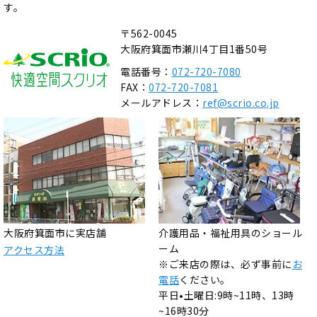
す。
〒562-0045
大阪府箕面市瀬川4丁目1番50号
電話番号：
072-720-7080
FAX：
072-720-7081
メールアドレス：
ref@scrio.co.jp
大阪府箕面市に実店舗
介護用品・福祉用具のショール
ーム
アクセス方法
※ご来店の際は、必ず事前に
お
電話
ください。
平日•土曜日:9時~11時、13時
~16時30分