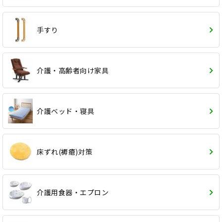
手すり
介護・高齢者向け家具
介護ベッド・寝具
床ずれ(褥瘡)対策
介護用食器・エプロン