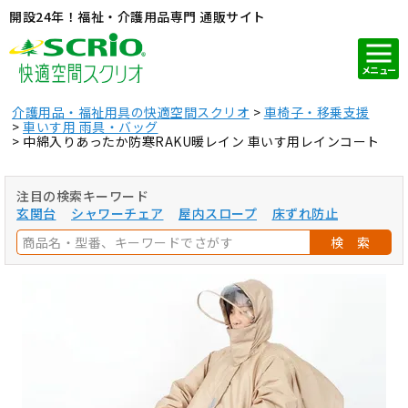
開設24年！福祉・介護用品専門 通販サイト
メニュー
介護用品・福祉用具の快適空間スクリオ
車椅子・移乗支援
車いす用 雨具・バッグ
中綿入りあったか防寒RAKU暖レイン 車いす用レインコート
注目の検索キーワード
玄関台
シャワーチェア
屋内スロープ
床ずれ防止
検 索