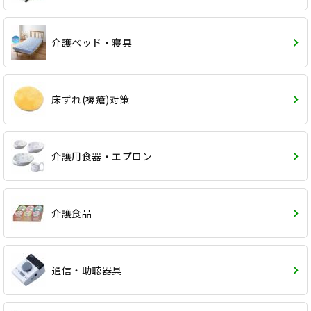
介護ベッド・寝具
床ずれ(褥瘡)対策
介護用食器・エプロン
介護食品
通信・助聴器具