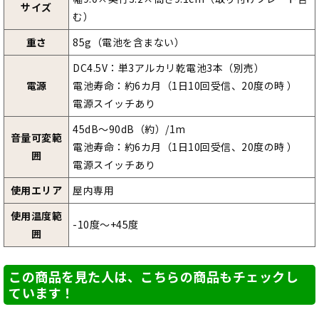
サイズ
む）
重さ
85g（電池を含まない）
DC4.5V：単3アルカリ乾電池3本（別売）
電源
電池寿命：約6カ月（1日10回受信、20度の時 ）
電源スイッチあり
45dB～90dB（約）/1m
音量可変範
電池寿命：約6カ月（1日10回受信、20度の時 ）
囲
電源スイッチあり
使用エリア
屋内専用
使用温度範
-10度～+45度
囲
この商品を見た人は、こちらの商品もチェックし
ています！