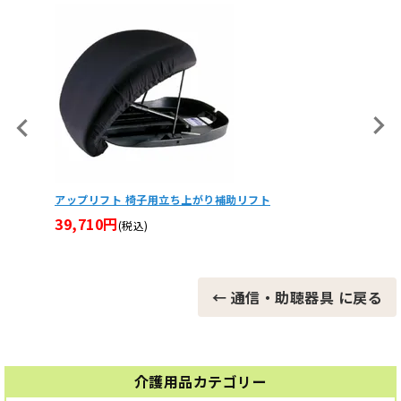
すり（縦
アップリフト 椅子用立ち上がり補助リフト
介護施設
だけ手
39,710円
(税込)
147,
← 通信・助聴器具 に戻る
介護用品カテゴリー