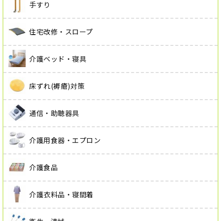
手すり
住宅改修・スロープ
介護ベッド・寝具
床ずれ(褥瘡)対策
通信・助聴器具
介護用食器・エプロン
介護食品
介護衣料品・寝間着