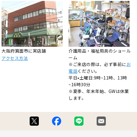
大阪府箕面市に実店舗
介護用品・福祉用具のショール
ーム
アクセス方法
※ご来店の際は、必ず事前に
お
電話
ください。
平日•土曜日:9時~11時、13時
~16時30分
※夏季、年末年始、GWは休業
します。