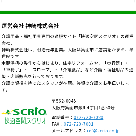
運営会社 神崎株式会社
介護用品・福祉用具専門の通販サイト「快適空間スクリオ」の運営
会社、
神崎株式会社は、明治元年創業。大阪は箕面市に店舗をかまえ、半
世紀です。
木製浴槽の製作からはじまり、住宅リフォームや、「歩行器」・
「車椅子」・「スロープ」・「介護食品」など介護・福祉用品の通
販・店舗販売を行っております。
介護の資格を持ったスタッフが在籍。笑顔の介護をお手伝いしま
す。
〒562-0045
大阪府箕面市瀬川4丁目1番50号
電話番号：
072-720-7080
FAX：
072-720-7081
メールアドレス：
ref@scrio.co.jp