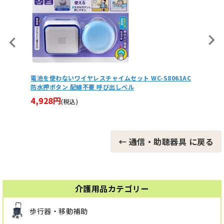
パナソニック 小電力型ワイヤレスコール浴室発信器ECE1
704P 無線タイプ介護用呼び鈴・呼び出しベル
61AC
ワイヤ
S-P4
17,490円
(税込)
8,58
← 通信・助聴器具 に戻る
介護用品カテゴリー
歩行器・移動補助