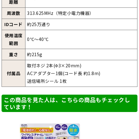
距離
周波数
313.625MHz（特定小電力機器）
IDコード
約25万通り
使用温度
0℃～40℃
範囲
重さ
約215g
取付ネジ 2本(Φ3×20mm)
付属品
ACアダプター1個(コード長 約1.8m)
送信場所シール 1枚
この商品を見た人は、こちらの商品もチェックし
ています！