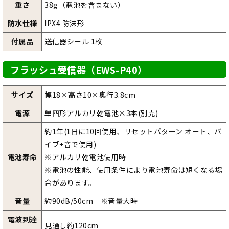
重さ
38g（電池を含まない）
防水仕様
IPX4 防沫形
付属品
送信器シール 1枚
フラッシュ受信器（EWS-P40）
サイズ
幅18×高さ10×奥行3.8cm
電源
単四形アルカリ乾電池×3本(別売)
約1年(1日に10回使用、リセットパターン オート、バ
イブ+音で使用)
電池寿命
※アルカリ乾電池使用時
※電池の性能、使用条件により電池寿命は短くなる場
合があります。
音量
約90dB/50cm ※音量大時
電波到達
見通し約120cm