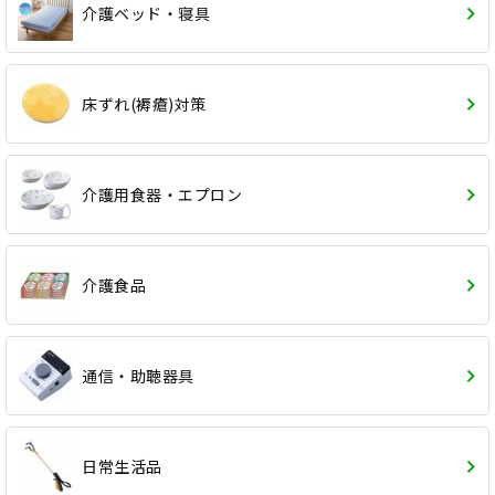
介護ベッド・寝具
床ずれ(褥瘡)対策
介護用食器・エプロン
介護食品
通信・助聴器具
日常生活品