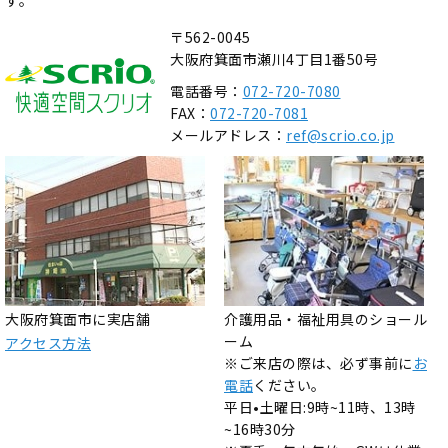
す。
〒562-0045
大阪府箕面市瀬川4丁目1番50号
電話番号：
072-720-7080
FAX：
072-720-7081
メールアドレス：
ref@scrio.co.jp
大阪府箕面市に実店舗
介護用品・福祉用具のショール
ーム
アクセス方法
※ご来店の際は、必ず事前に
お
電話
ください。
平日•土曜日:9時~11時、13時
~16時30分