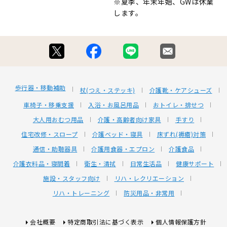
※夏季、年末年始、GWは休業
します。
歩行器・移動補助
杖(つえ・ステッキ)
介護靴・ケアシューズ
車椅子・移乗支援
入浴・お風呂用品
おトイレ・排せつ
大人用おむつ用品
介護・高齢者向け家具
手すり
住宅改修・スロープ
介護ベッド・寝具
床ずれ(褥瘡)対策
通信・助聴器具
介護用食器・エプロン
介護食品
介護衣料品・寝間着
衛生・清拭
日常生活品
健康サポート
施設・スタッフ向け
リハ・レクリエーション
リハ・トレーニング
防災用品・非常用
会社概要
特定商取引法に基づく表示
個人情報保護方針