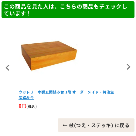
この商品を見た人は、こちらの商品もチェックし
ています！
） お風
ウットリー木製玄関踏み台 1段 オーダーメイド・特注生
コアルー
産踏み台
看護 
0円
13,7
(税込)
← 杖(つえ・ステッキ) に戻る