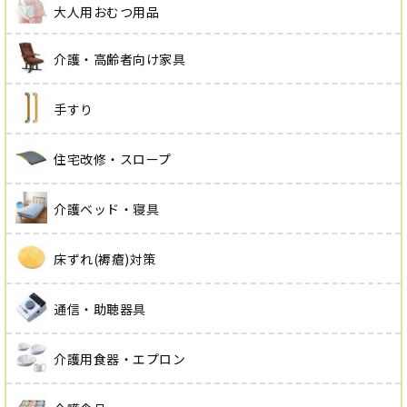
大人用おむつ用品
介護・高齢者向け家具
手すり
住宅改修・スロープ
介護ベッド・寝具
床ずれ(褥瘡)対策
通信・助聴器具
介護用食器・エプロン