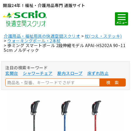
開設24年！福祉・介護用品専門 通販サイト
メニュー
介護用品・福祉用具の快適空間スクリオ
杖(つえ・ステッキ)
ウォーキングポール・2本杖
歩ミング スマートポール 2段伸縮モデル APAI-HS202A 90~11
5cm ノルディック
注目の検索キーワード
玄関台
シャワーチェア
屋内スロープ
床ずれ防止
検 索