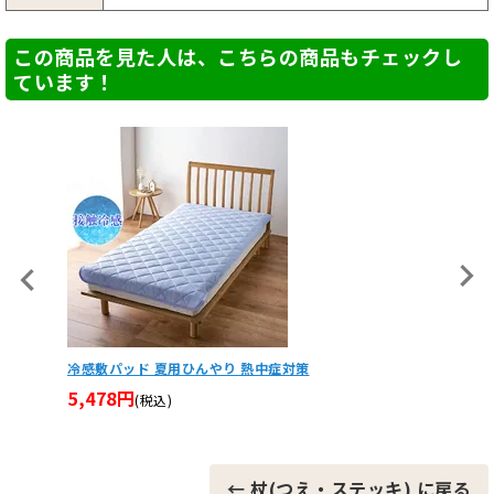
この商品を見た人は、こちらの商品もチェックし
ています！
シナノ 強度の高いしっかり安心2本杖（2本組） 歩行サポ
歩ミング
ート リハビリ
L・LL)
11,280円
15,8
(税込)
← 杖(つえ・ステッキ) に戻る