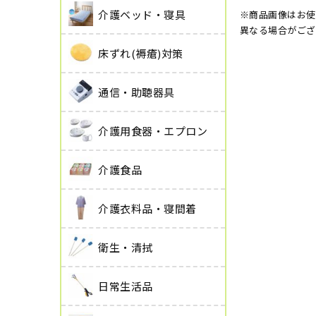
介護ベッド・寝具
※商品画像はお使
異なる場合がござ
床ずれ(褥瘡)対策
通信・助聴器具
介護用食器・エプロン
介護食品
介護衣料品・寝間着
衛生・清拭
日常生活品