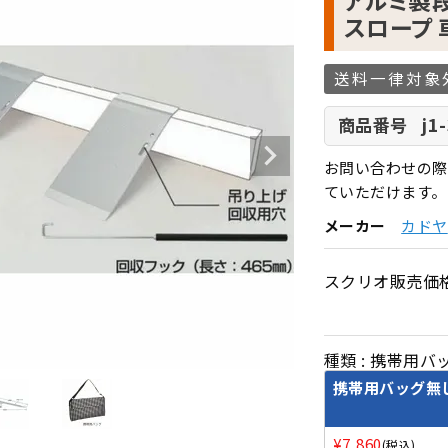
アルミ製
スロープ
送料一律対象
j1
商品番号
お問い合わせの際
ていただけます。
メーカー
カドヤ
スクリオ販売価
種類
携帯用バ
携帯用バッグ無
¥
7,860
税込