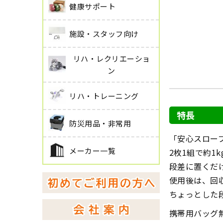
健康サポート
施設・スタッフ向け
リハ・レクリエーショ
ン
リハ・トレーニング
特長
防災用品・非常用
「安心スロー
メーカー一覧
2枚1組で約1
段差に置くだ
使用後は、回
ちょっとした
携帯用バッグ