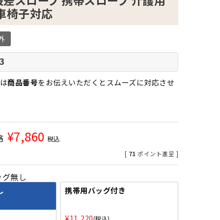
段差スロープ 携帯スロープ 介護用
 車椅子対応
外
-3
は
商品番号
をお伝えいただくとスムーズに対応させ
¥
7,860
格
税込
[
71
ポイント進呈 ]
ッグ無し
し
携帯用バッグ付き
¥
11,220
税込