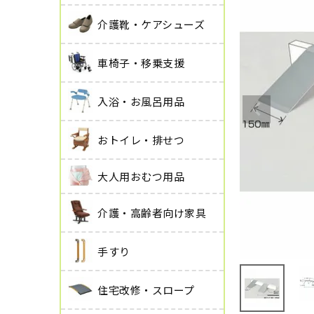
介護靴・ケアシューズ
車椅子・移乗支援
入浴・お風呂用品
おトイレ・排せつ
大人用おむつ用品
介護・高齢者向け家具
手すり
住宅改修・スロープ