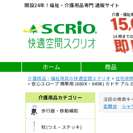
開設24年！福祉・介護用品専門 通販サイト
ホーム
商品
介護用品・福祉用具の快適空間スクリオ
住宅改
安心スロープ 携帯用 (680K・649K) カドヤ
介護用品カテゴリー
注目の検索キ
玄関台
シャ
歩行器・移動補助
杖(つえ・ステッキ)