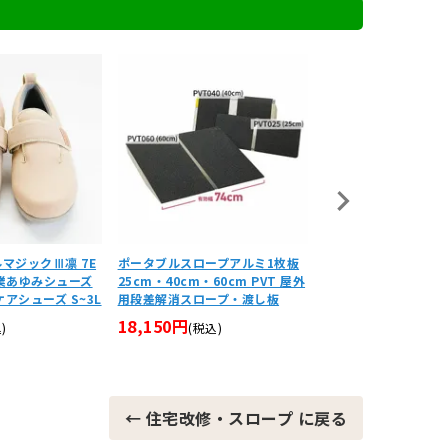
マジックⅢ凛 7E
ポータブルスロープアルミ1枚板
日本製 屋外用ダイヤス
武産業あゆみシューズ
25cm・40cm・60cm PVT 屋外
6cm DSO76 DSO76
アシューズ S~3L
用段差解消スロープ・渡し板
10cm 紫外線対応ス
18,150円
4,620円
)
(税込)
(税込)
← 住宅改修・スロープ に戻る