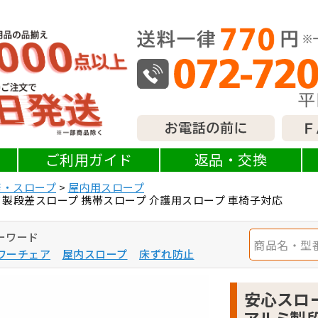
ご利用ガイド
返品・交換
修・スロープ
屋内用スロープ
 アルミ製段差スロープ 携帯スロープ 介護用スロープ 車椅子対応
ーワード
ワーチェア
屋内スロープ
床ずれ防止
安心スロープ