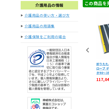
この商品を
介護用品の情報
介護用品の使い方・選び方
介護用品の用語集
介護保険をご利用の場合
イハート3 片足販売 サイズ21c
屋内・屋外兼用段差解消スロープ
折りたた
 介護靴（左右同形）
ダンスロープミニ 高さ1～6cm
ロープ デ
き90～3
,830円
3,850円
(税込)
(税込)
117,0