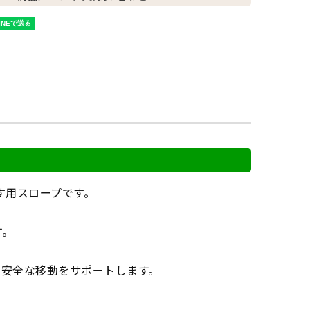
す用スロープです。
す。
の安全な移動をサポートします。
。