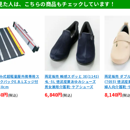
見た人は、こちらの商品もチェックしています！
み式超軽量屋外携帯用ス
両足販売 瞬感スポッと 3E(1141)
両足販売 ダブル
クパックE.B.Lエッジ付
4L･5L 徳武産業あゆみシューズ
(7055) 徳
50cm
男女兼用介護靴･ケアシューズ
婦人向介護靴･ケ
40円
6,840円
8,140円
(税込)
(税込)
(税込